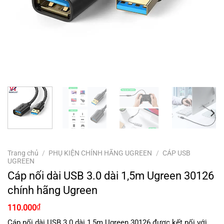
Trang chủ
/
PHỤ KIỆN CHÍNH HÃNG UGREEN
/
CÁP USB
UGREEN
Cáp nối dài USB 3.0 dài 1,5m Ugreen 30126
chính hãng Ugreen
₫
110.000
Cáp nối dài USB 3.0 dài 1,5m Ugreen 30126 được kết nối với