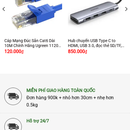
Cáp Mạng Đúc Sẵn Cat6 Dài
Hub chuyển USB Type C to
10M Chính Hãng Ugreen 11205
HDMI, USB 3.0, đọc thẻ SD/TF,
Cao Cấp
sạc PD Ugreen 70411
120.000
850.000
₫
₫
MIỄN PHÍ GIAO HÀNG TOÀN QUỐC
Đơn hàng 900k + nhỏ hơn 30cm + nhẹ hơn
0.5kg
Hỗ trợ 24/7