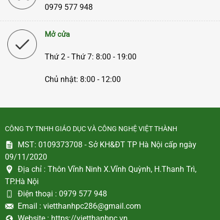
0979 577 948
Mở cửa
Thứ 2 - Thứ 7: 8:00 - 19:00
Chủ nhật: 8:00 - 12:00
CÔNG TY TNHH GIÁO DỤC VÀ CÔNG NGHỆ VIỆT THÀNH
MST: 0109373708 - Sở KH&ĐT TP Hà Nội cấp ngày
09/11/2020
Địa chỉ :
Thôn Vĩnh Ninh X.Vĩnh Quỳnh, H.Thanh Trì,
TP.Hà Nội
Điện thoại :
0979 577 948
Email :
vietthanhpc286@gmail.com
Website :
https://vietthanhpc.vn