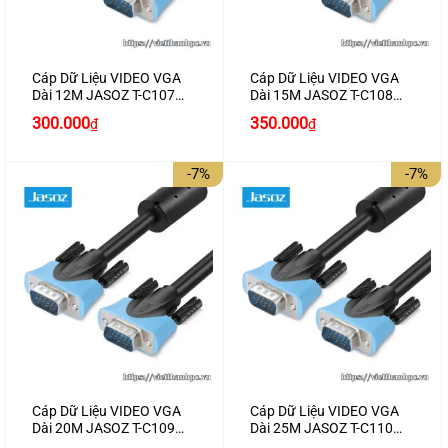
Cáp Dữ Liệu VIDEO VGA
Cáp Dữ Liệu VIDEO VGA
Dài 12M JASOZ T-C107
Dài 15M JASOZ T-C108
Cao Cấp
Cao Cấp
Giá
Giá
Giá
Giá
300.000
350.000
₫
₫
gốc
hiện
gốc
hiện
là:
tại
là:
tại
350.000₫.
là:
380.000₫.
là:
-7%
-7%
300.000₫.
350.000₫.
Cáp Dữ Liệu VIDEO VGA
Cáp Dữ Liệu VIDEO VGA
Dài 20M JASOZ T-C109
Dài 25M JASOZ T-C110
Cao Cấp
Cao Cấp