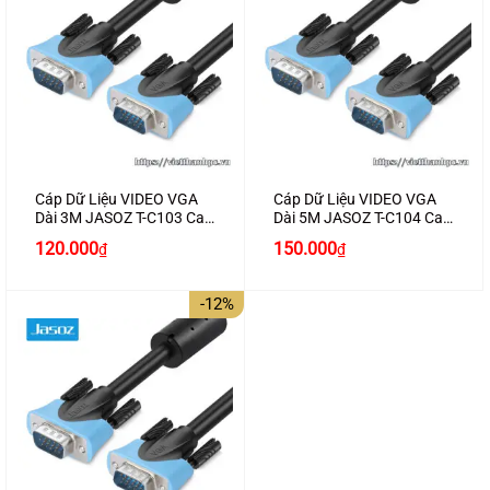
Cáp Dữ Liệu VIDEO VGA
Cáp Dữ Liệu VIDEO VGA
Dài 3M JASOZ T-C103 Cao
Dài 5M JASOZ T-C104 Cao
Cấp
Cấp
Giá
Giá
Giá
Giá
120.000
150.000
₫
₫
gốc
hiện
gốc
hiện
là:
tại
là:
tại
150.000₫.
là:
170.000₫.
là:
-12%
120.000₫.
150.000₫.