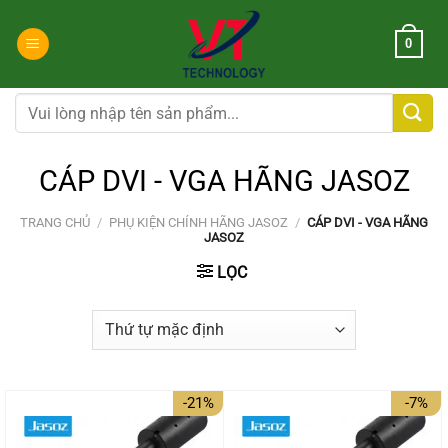
Chuyển
đến
0
nội
dung
Tìm
kiếm:
CÁP DVI - VGA HÃNG JASOZ
TRANG CHỦ
/
PHỤ KIỆN CHÍNH HÃNG JASOZ
/
CÁP DVI - VGA HÃNG
JASOZ
LỌC
-21%
-7%