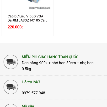
Cáp Dữ Liệu VIDEO VGA
Dài 8M JASOZ T-C105 Cao
Cấp
Giá
Giá
220.000
₫
gốc
hiện
là:
tại
250.000₫.
là:
220.000₫.
MIỄN PHÍ GIAO HÀNG TOÀN QUỐC
Đơn hàng 900k + nhỏ hơn 30cm + nhẹ hơn
0.5kg
Hỗ trợ 24/7
0979 577 948
Mở cửa