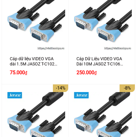
Cáp dữ liệu VIDEO VGA
Cáp Dữ Liệu VIDEO VGA
dài 1.5M JASOZ T-C102
Dài 10M JASOZ T-C106
Cao Cấp
Cao Cấp
Giá
Giá
Giá
Giá
75.000
250.000
₫
₫
gốc
hiện
gốc
hiện
là:
tại
là:
tại
95.000₫.
là:
270.000₫.
là:
-14%
-8%
75.000₫.
250.000₫.