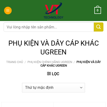
Chuyển
đến
0
nội
dung
Tìm
kiếm:
PHỤ KIỆN VÀ DÂY CÁP KHÁC
UGREEN
TRANG CHỦ
/
PHỤ KIỆN CHÍNH HÃNG UGREEN
/
PHỤ KIỆN VÀ DÂY
CÁP KHÁC UGREEN
LỌC