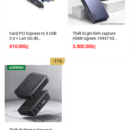
Card PCI Express to 3 USB
Thiết bị ghi hình capture
3.0 + Lan tốc độ
HDMI Ugreen 10937 hỗ
1000Mbps Ugreen 30775
trợ 4K
610.000
3.300.000
₫
₫
-11%