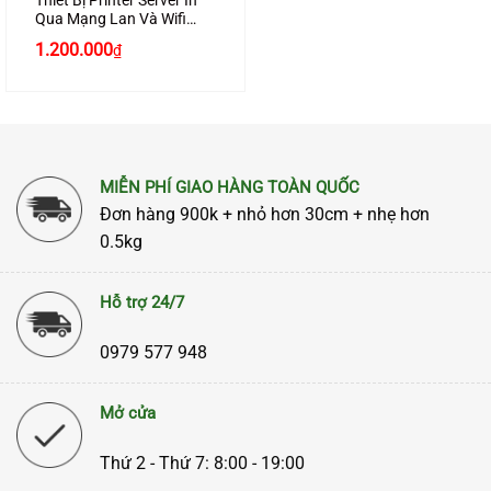
Thiết Bị Printer Server In
Qua Mạng Lan Và Wifi
UGREEN 10941 (TCP/IP
Giá
Giá
1.200.000
₫
RAW)
gốc
hiện
là:
tại
1.350.000₫.
là:
1.200.000₫.
MIỄN PHÍ GIAO HÀNG TOÀN QUỐC
Đơn hàng 900k + nhỏ hơn 30cm + nhẹ hơn
0.5kg
Hỗ trợ 24/7
0979 577 948
Mở cửa
Thứ 2 - Thứ 7: 8:00 - 19:00