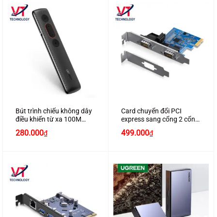
Bút trình chiếu không dây
Card chuyển đổi PCI
điều khiển từ xa 100M
express sang cổng 2 cổng
chính hãng Ugreen 60327
Com RS232 chính hãng
280.000
499.000
₫
₫
Ugreen 80116 cao cấp