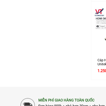
+
Cáp H
Unite
dài 2
1.25
cao c
MIỄN PHÍ GIAO HÀNG TOÀN QUỐC