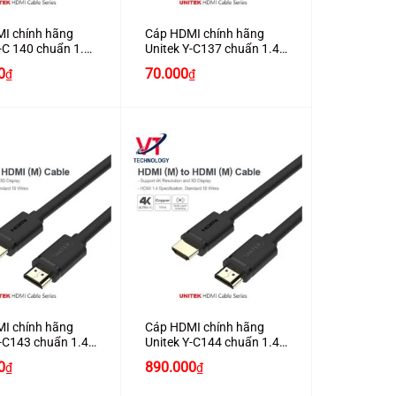
I chính hãng
Cáp HDMI chính hãng
-C 140 chuẩn 1.4
Unitek Y-C137 chuẩn 1.4
ỗ trợ 3D , 4K*2K
dài 1.5M hỗ trợ 3D ,
0
70.000
₫
₫
4K*2K cao cấp
+
I chính hãng
Cáp HDMI chính hãng
Y-C143 chuẩn 1.4
Unitek Y-C144 chuẩn 1.4
hỗ trợ 3D , 4K*2K
dài 20M hỗ trợ 3D , 4K*2K
0
890.000
₫
₫
cao cấp