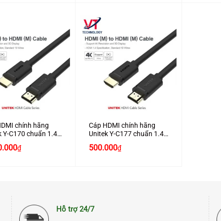
+
DMI chính hãng
Cáp HDMI chính hãng
k Y-C170 chuẩn 1.4
Unitek Y-C177 chuẩn 1.4
5M hỗ trợ 3D , 4K*2K
dài 12M hỗ trợ 3D , 4K*2K
0.000
500.000
₫
₫
ấp
cao cấp
Hỗ trợ 24/7