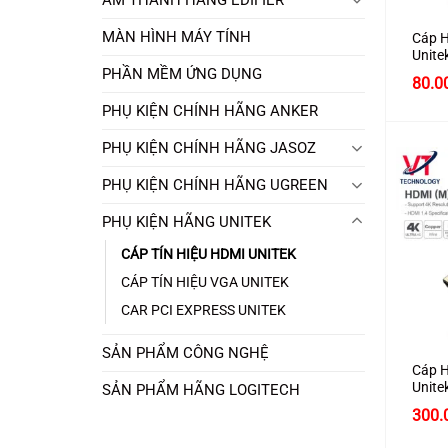
MÀN HÌNH MÁY TÍNH
Cáp H
Unite
dài 2
PHẦN MỀM ỨNG DỤNG
80.0
cao c
PHỤ KIỆN CHÍNH HÃNG ANKER
PHỤ KIỆN CHÍNH HÃNG JASOZ
PHỤ KIỆN CHÍNH HÃNG UGREEN
PHỤ KIỆN HÃNG UNITEK
CÁP TÍN HIỆU HDMI UNITEK
CÁP TÍN HIỆU VGA UNITEK
CAR PCI EXPRESS UNITEK
+
SẢN PHẨM CÔNG NGHỆ
Cáp H
Unite
SẢN PHẨM HÃNG LOGITECH
dài 8
300.
cao c