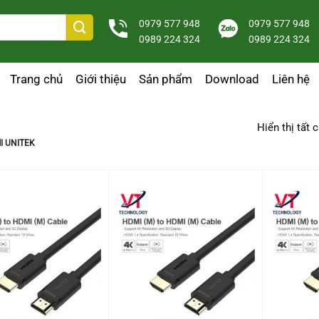
0979 577 948
0979 577 948
0989 224 324
0989 224 324
Trang chủ
Giới thiệu
Sản phẩm
Download
Liên hệ
Hiển thị tất 
I UNITEK
+
+