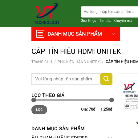
Chuyển
Tìm
đến
kiếm:
nội
Giới thiệu
|
Tin tức
|
Khuyến mãi
dung
DANH MỤC SẢN PHẨM
CÁP TÍN HIỆU HDMI UNITEK
TRANG CHỦ
/
PHỤ KIỆN HÃNG UNITEK
/
CÁP TÍN HIỆU HDM
Tìm
kiếm:
LỌC THEO GIÁ
Giá
Giá
Giá:
70₫
—
1.250₫
LỌC
thấp
cao
nhất
nhất
DANH MỤC SẢN PHẨM
+
ÂM THANH HÃNG EDIFIER