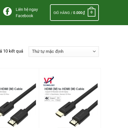
Liên hệ ngay
₫
0
GIỎ HÀNG /
0.000
Facebook
cả 10 kết quả
+