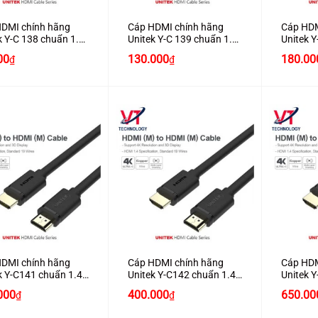
DMI chính hãng
Cáp HDMI chính hãng
Cáp HDM
k Y-C 138 chuẩn 1.4
Unitek Y-C 139 chuẩn 1.4
Unitek Y
M hỗ trợ 3D , 4K*2K
dài 3M hỗ trợ 3D , 4K*2K
dài 5M h
00
130.000
180.00
₫
₫
ấp
cao cấp
cao cấp
+
+
DMI chính hãng
Cáp HDMI chính hãng
Cáp HDM
k Y-C141 chuẩn 1.4
Unitek Y-C142 chuẩn 1.4
Unitek 
M hỗ trợ 3D , 4K*2K
dài 10M hỗ trợ 3D , 4K*2K
dài 15M 
000
400.000
650.00
₫
₫
ấp
cao cấp
cao cấp