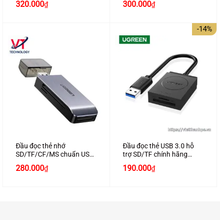
320.000
300.000
₫
₫
30229
-14%
Đầu đọc thẻ nhớ
Đầu đọc thẻ USB 3.0 hỗ
SD/TF/CF/MS chuẩn USB
trợ SD/TF chính hãng
3.0 Ugreen 50541
Ugreen 20250 màu đen
Giá
Giá
280.000
190.000
₫
₫
cao cấp
gốc
hiện
là:
tại
220.000₫.
là:
190.000₫.