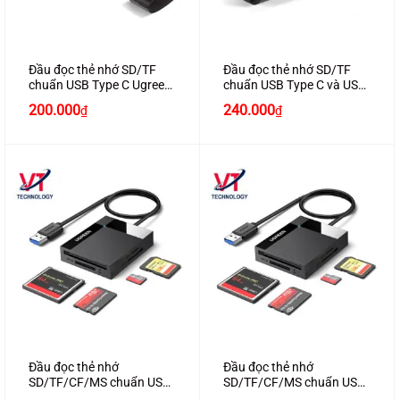
Đầu đọc thẻ nhớ SD/TF
Đầu đọc thẻ nhớ SD/TF
chuẩn USB Type C Ugreen
chuẩn USB Type C và USB
50704 chính hãng
3.0 chính hãng Ugreen
200.000
240.000
₫
₫
50706
Đầu đọc thẻ nhớ
Đầu đọc thẻ nhớ
SD/TF/CF/MS chuẩn USB
SD/TF/CF/MS chuẩn USB
3.0 dài 1m Ugreen 30231
3.0 dài 50cm Ugreen