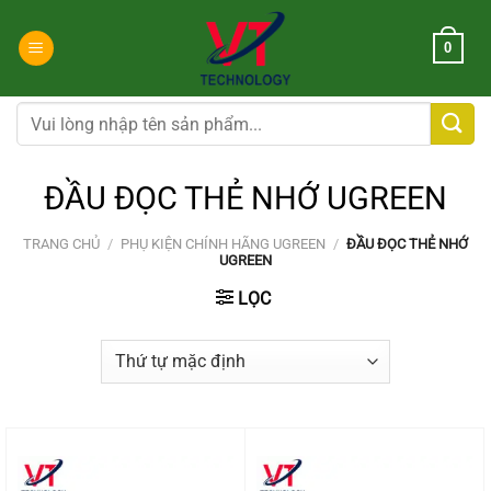
Chuyển
đến
0
nội
dung
Tìm
kiếm:
ĐẦU ĐỌC THẺ NHỚ UGREEN
TRANG CHỦ
/
PHỤ KIỆN CHÍNH HÃNG UGREEN
/
ĐẦU ĐỌC THẺ NHỚ
UGREEN
LỌC