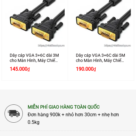
Dây cáp VGA 3+6C dài 3M
Dây cáp VGA 3+6C dài 5M
cho Màn Hình, Máy Chiếu
cho Màn Hình, Máy Chiếu
Chính Hãng Ugreen 11631
Chính Hãng Ugreen 11632
145.000
190.000
₫
₫
Cao Cấp
Cao Cấp
MIỄN PHÍ GIAO HÀNG TOÀN QUỐC
Đơn hàng 900k + nhỏ hơn 30cm + nhẹ hơn
0.5kg