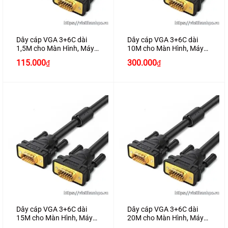
Dây cáp VGA 3+6C dài
Dây cáp VGA 3+6C dài
1,5M cho Màn Hình, Máy
10M cho Màn Hình, Máy
Chiếu Chính Hãng Ugreen
Chiếu Chính Hãng Ugreen
115.000
300.000
₫
₫
11630 Cao Cấp
11633 Cao Cấp
Dây cáp VGA 3+6C dài
Dây cáp VGA 3+6C dài
15M cho Màn Hình, Máy
20M cho Màn Hình, Máy
Chiếu Chính Hãng Ugreen
Chiếu Chính Hãng Ugreen