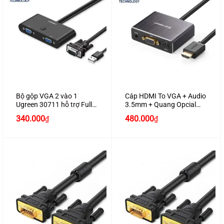
Bộ gộp VGA 2 vào 1
Cáp HDMI To VGA + Audio
Ugreen 30711 hỗ trợ Full
3.5mm + Quang Opcial
HD1080P
Ugreen 40282
340.000
480.000
₫
₫