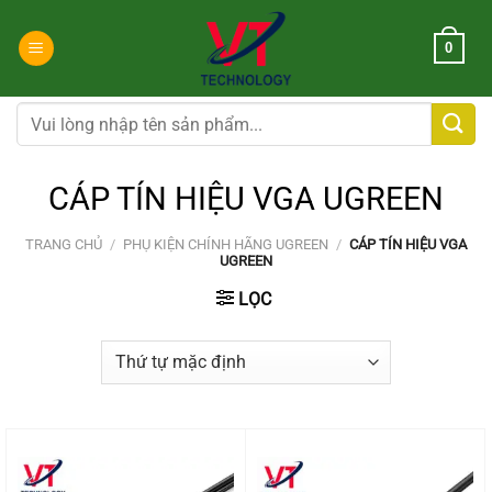
Chuyển
đến
0
nội
dung
Tìm
kiếm:
CÁP TÍN HIỆU VGA UGREEN
TRANG CHỦ
/
PHỤ KIỆN CHÍNH HÃNG UGREEN
/
CÁP TÍN HIỆU VGA
UGREEN
LỌC