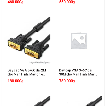
460.000
550.000
₫
₫
11634 Cao Cấp
11635 Cao Cấp
Dây cáp VGA 3+6C dài 2M
Dây cáp VGA 3+6C dài
cho Màn Hình, Máy Chiếu
30M cho Màn Hình, Máy
Chính Hãng Ugreen 11646
Chiếu Chính Hãng Ugreen
130.000
780.000
₫
₫
Cao Cấp
11636 Cao Cấp