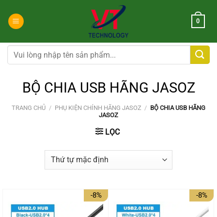
Chuyển
đến
0
nội
dung
Tìm
kiếm:
BỘ CHIA USB HÃNG JASOZ
TRANG CHỦ
/
PHỤ KIỆN CHÍNH HÃNG JASOZ
/
BỘ CHIA USB HÃNG
JASOZ
LỌC
-8%
-8%