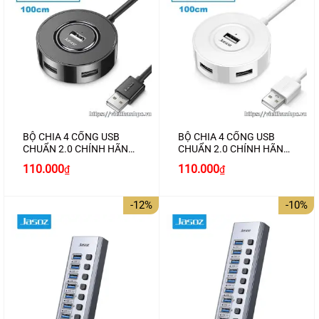
BỘ CHIA 4 CỔNG USB
BỘ CHIA 4 CỔNG USB
CHUẨN 2.0 CHÍNH HÃNG
CHUẨN 2.0 CHÍNH HÃNG
JASOZ F138
JASOZ F139
Giá
Giá
Giá
Giá
110.000
110.000
₫
₫
gốc
hiện
gốc
hiện
là:
tại
là:
tại
120.000₫.
là:
120.000₫.
là:
-12%
-10%
110.000₫.
110.000₫.