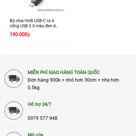
Bộ chia HUB USB-C ra 4
cổng USB 3.0 màu đen dài
30cm hiệu JASOZ F117 T-
Giá
Giá
190.000
₫
F154
gốc
hiện
là:
tại
220.000₫.
là:
190.000₫.
MIỄN PHÍ GIAO HÀNG TOÀN QUỐC
Đơn hàng 900k + nhỏ hơn 30cm + nhẹ hơn
0.5kg
Hỗ trợ 24/7
0979 577 948
Mở cửa