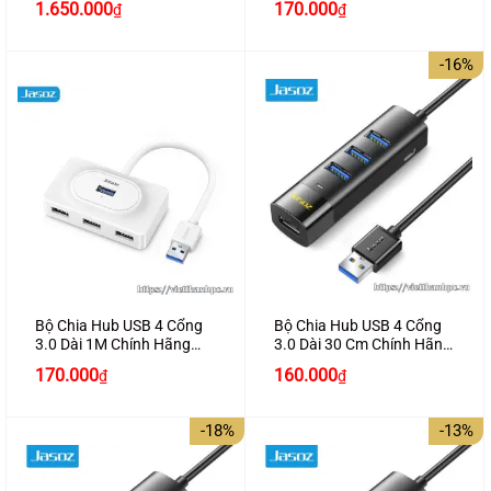
Giá
Giá
1.650.000
170.000
₫
₫
gốc
hiện
là:
tại
1.850.000₫.
là:
-16%
1.650.000₫.
Bộ Chia Hub USB 4 Cổng
Bộ Chia Hub USB 4 Cổng
3.0 Dài 1M Chính Hãng
3.0 Dài 30 Cm Chính Hãng
JASOZ UG-F142 Cao Cấp
JASOZ T-F144 Cao Cấp
Giá
Giá
170.000
160.000
₫
₫
gốc
hiện
là:
tại
190.000₫.
là:
-18%
-13%
160.000₫.