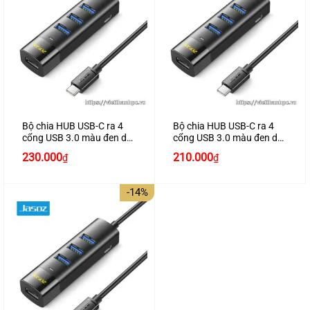
Bộ chia HUB USB-C ra 4
Bộ chia HUB USB-C ra 4
cổng USB 3.0 màu đen dài
cổng USB 3.0 màu đen dài
1.5M chính hãng JASOZ
1M hiệu JASOZ F117 T-
Giá
Giá
Giá
Giá
230.000
210.000
₫
₫
F117 T-F158
F156
gốc
hiện
gốc
hiện
là:
tại
là:
tại
280.000₫.
là:
240.000₫.
là:
-14%
230.000₫.
210.000₫.