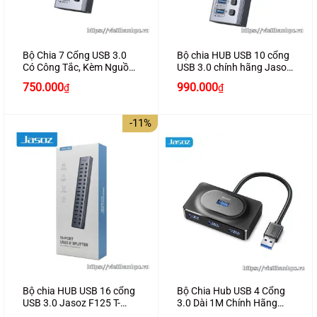
Bộ Chia 7 Cổng USB 3.0
Bộ chia HUB USB 10 cổng
Có Công Tắc, Kèm Nguồn
USB 3.0 chính hãng Jasoz
Phụ 12V2A Jasoz T-F164 (
T-F165 cao cấp
Giá
Giá
Giá
Giá
750.000
990.000
₫
₫
Có Thể Sạc Được )
gốc
hiện
gốc
hiện
là:
tại
là:
tại
850.000₫.
là:
1.100.000₫.
là:
-11%
750.000₫.
990.000₫.
Bộ chia HUB USB 16 cổng
Bộ Chia Hub USB 4 Cổng
USB 3.0 Jasoz F125 T-
3.0 Dài 1M Chính Hãng
F173
JASOZ T-F141 Cao Cấp