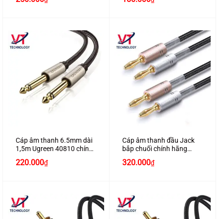
Ugreen 70601 cao cấp
Cáp âm thanh 6.5mm dài
Cáp âm thanh đầu Jack
1,5m Ugreen 40810 chính
bắp chuối chính hãng
hãng
Ugreen 50536 dài 1M bện
220.000
320.000
₫
₫
nylon cao cấp