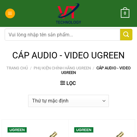
Chuyển
đến
0
nội
dung
Tìm
kiếm:
CÁP AUDIO - VIDEO UGREEN
TRANG CHỦ
/
PHỤ KIỆN CHÍNH HÃNG UGREEN
/
CÁP AUDIO - VIDEO
UGREEN
LỌC