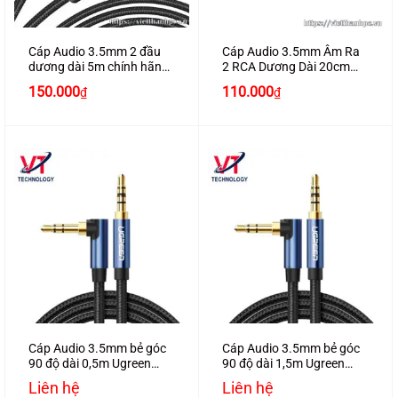
Cáp Audio 3.5mm 2 đầu
Cáp Audio 3.5mm Âm Ra
dương dài 5m chính hãng
2 RCA Dương Dài 20cm
Ugreen 10689
Chính Hãng UGREEN
Giá
Giá
Giá
Giá
150.000
110.000
₫
₫
10561
gốc
hiện
gốc
hiện
là:
tại
là:
tại
210.000₫.
là:
150.000₫.
là:
150.000₫.
110.000₫.
Cáp Audio 3.5mm bẻ góc
Cáp Audio 3.5mm bẻ góc
90 độ dài 0,5m Ugreen
90 độ dài 1,5m Ugreen
60178 bện dù
60180 bện dù
Liên hệ
Liên hệ