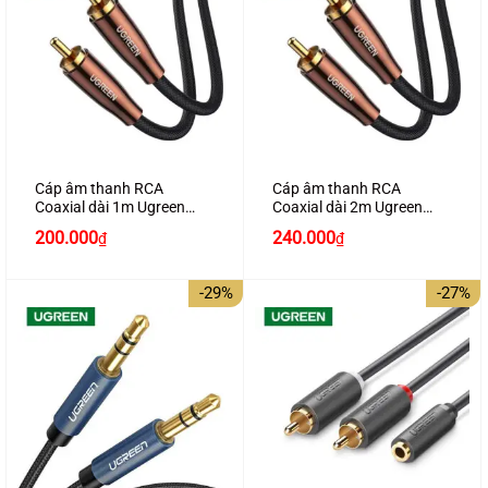
Cáp âm thanh RCA
Cáp âm thanh RCA
Coaxial dài 1m Ugreen
Coaxial dài 2m Ugreen
70684 bện nylon cao cấp
10190 bện nylon cao cấp
200.000
240.000
₫
₫
-29%
-27%