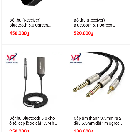
Bộ thu (Receiver)
Bộ thu (Receiver)
Bluetooth 5.0 Ugreen
Bluetooth 5.1 Ugreen
30445 cho loa, amply
40759 cho loa, amply hỗ
450.000
520.000
₫
₫
trợ APTX
Bộ thu Bluetooth 5.0 cho
Cáp âm thanh 3.5mm ra 2
ô tô, cáp lò xo dài 1,5M hỗ
đầu 6.5mm dài 1m Ugreen
trợ Mic cổng 3.5mm
40790 cao cấp
250.000
180.000
₫
₫