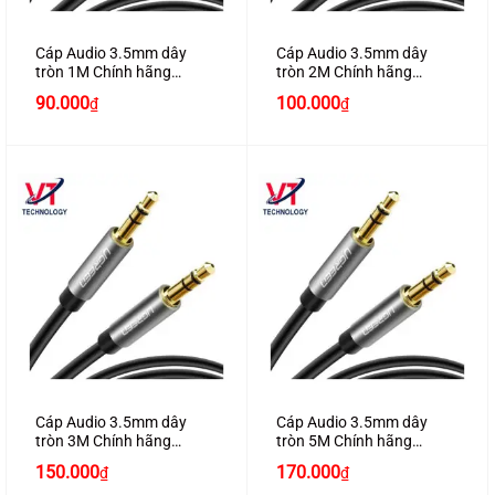
Cáp Audio 3.5mm dây
Cáp Audio 3.5mm dây
tròn 1M Chính hãng
tròn 2M Chính hãng
Ugreen 10733 mạ vàng
Ugreen 10735 mạ vàng
90.000
100.000
₫
₫
24K cao cấp
24K cao cấp
Cáp Audio 3.5mm dây
Cáp Audio 3.5mm dây
tròn 3M Chính hãng
tròn 5M Chính hãng
Ugreen 10736 mạ vàng
Ugreen 10737 mạ vàng
150.000
170.000
₫
₫
24K cao cấp
24K cao cấp