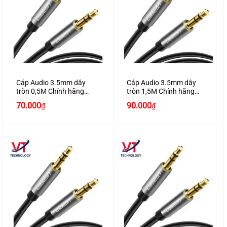
Cáp Audio 3.5mm dây
Cáp Audio 3.5mm dây
tròn 0,5M Chính hãng
tròn 1,5M Chính hãng
Ugreen 10732 mạ vàng
Ugreen 10734 mạ vàng
70.000
90.000
₫
₫
24K cao cấp
24K cao cấp