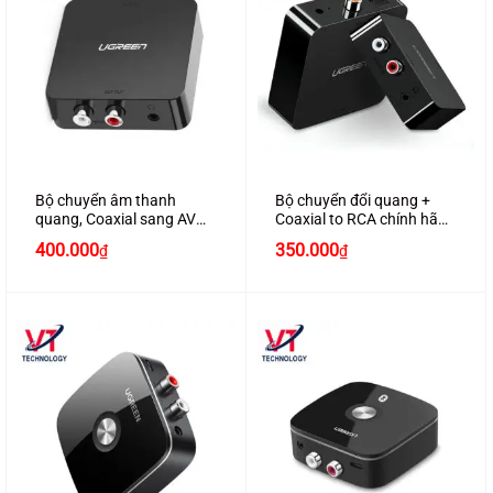
Bộ chuyển âm thanh
Bộ chuyển đổi quang +
quang, Coaxial sang AV
Coaxial to RCA chính hãng
Ugreen 30908 chính hãng
Ugreen 30523 cao cấp
400.000
350.000
₫
₫