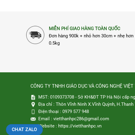
MIỄN PHÍ GIAO HÀNG TOÀN QUỐC
Đơn hàng 900k + nhỏ hơn 30cm + nhẹ hơn
0.5kg
CÔNG TY TNHH GIÁO DỤC VÀ CÔNG NGHỆ VIỆT
MST: 0109373708 - Sở KH&ĐT TP Hà Nội cấp ng
Địa chỉ :
Thôn Vĩnh Ninh X.Vĩnh Quỳnh, H.Thanh T
Điện thoại :
0979 577 948
Email :
vietthanhpc286@gmail.com
Website :
https://vietthanhpc.vn
CHAT ZALO