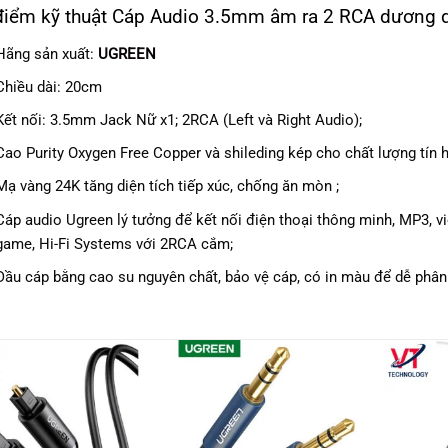
điểm kỹ thuật Cáp Audio 3.5mm âm ra 2 RCA dương
Hãng sản xuất:
UGREEN
Chiều dài: 20cm
Kết nối: 3.5mm Jack Nữ x1; 2RCA (Left và Right Audio);
Cao Purity Oxygen Free Copper và shileding kép cho chất lượng tín h
Mạ vàng 24K tăng diện tích tiếp xúc, chống ăn mòn ;
Cáp audio Ugreen lý tưởng để kết nối điện thoại thông minh, MP3, 
game, Hi-Fi Systems với 2RCA cắm;
Đầu cáp bằng cao su nguyên chất, bảo vệ cáp, có in màu để dễ phân