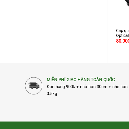
+
+
+
nối dài mic Canon (XLR)
Cáp Audio 3.5mm dây tròn 3M
Cáp qu
n dài 5m Ugreen 40492 cao
Chính hãng Ugreen 10736 mạ
Optical
n hệ
vàng 24K cao cấp
chính 
150.000
80.00
₫
cấp
MIỄN PHÍ GIAO HÀNG TOÀN QUỐC
Đơn hàng 900k + nhỏ hơn 30cm + nhẹ hơn
0.5kg