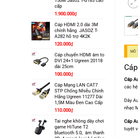
150M Jasoz T-G183 cao
cấp
Giá
Giá
1.900.000
₫
gốc
hiện
Cáp HDMI 2.0 dài 3M
là:
tại
chính hãng JASOZ T-
2.100.000₫.
là:
A282 hỗ trợ 4K2K
1.900.000₫.
Giá
Giá
120.000
₫
gốc
hiện
MÔ 
Cáp chuyển HDMI âm to
là:
tại
DVI 24+1 Ugreen 20118
130.000₫.
là:
Cáp
dài 25cm
120.000₫.
100.000
₫
Cáp A
Cáp Mạng LAN CAT7
các hệ
STP Chống Nhiễu Chính
Hãng Ugreen 11277 Dài
Dây Au
1,5M Màu Đen Cao Cấp
nhạc M
110.000
₫
Tai nghe không dây chơi
Cáp A
game HiTune T2
tuyệt 
bluetooth 5.0, âm thanh