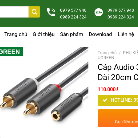
0979 577 948
0979 577 948
0989 224 324
0989 224 324
Trang chủ
Giới thiệu
Sản phẩm
Download
Liên hệ
Trang chủ
/
PHỤ KI
UGREEN
Cáp Audio
Dài 20cm 
Giá
Giá
₫
110.000
gốc
hiện
là:
tại
HOTLINE: 09
150.000₫.
là:
110.000₫
Gọi điện xá