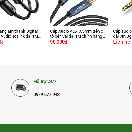
+
+
ang âm thanh Digital
Cáp Audio AUX 3.5mm trên ô
Cáp audio
 Audio Toslink dài 1M
tô bện vải dài 1M chính hãng
dài 3m Ug
Giá
Giá
Liên hệ
hãng Ugreen 70890 cao
Ugreen 10685 cao cấp
0
90.000
₫
₫
gốc
hiện
là:
tại
170.000₫.
là:
90.000₫.
Hỗ trợ 24/7
0979 577 948