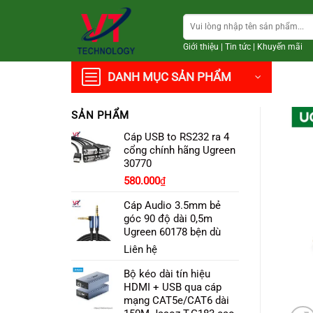
Chuyển
Tìm
đến
kiếm:
nội
Giới thiệu
|
Tin tức
|
Khuyến mãi
dung
DANH MỤC SẢN PHẨM
SẢN PHẨM
Cáp USB to RS232 ra 4
cổng chính hãng Ugreen
30770
580.000
₫
Cáp Audio 3.5mm bẻ
góc 90 độ dài 0,5m
Ugreen 60178 bện dù
Liên hệ
Bộ kéo dài tín hiệu
HDMI + USB qua cáp
mạng CAT5e/CAT6 dài