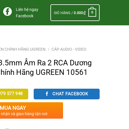
Liên hệ ngay
₫
0
GIỎ HÀNG /
0.000
Facebook
ỆN CHÍNH HÃNG UGREEN
/
CÁP AUDIO - VIDEO
 3.5mm Âm Ra 2 RCA Dương
Chính Hãng UGREEN 10561
79 577 948
CHAT FACEBOOK
.
MUA NGAY
c nhận và giao hàng tận nơi