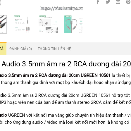
TẢ
ĐÁNH GIÁ (0)
THÔNG TIN LIÊN HỆ
 Audio 3.5mm âm ra 2 RCA dương dài 
udio 3.5mm âm ra 2 RCA dương dài 20cm UGREEN 10561
là thiết b
 thống âm thanh gia đình với một bộ khuếch đại hoặc nhận sử dụn
dio 3.5mm âm ra 2 RCA dương dài 20cm UGREEN 10561 hỗ trợ tốt c
P3 hoặc viên nén của bạn để âm thanh stereo 2RCA cắm để kết nối
udio
UGREEN với kết nối mạ vàng giúp chuyển tín hiệu âm thanh / vide
vời cho ứng dụng audio / video mà loại kết nối mới hơn là không có 