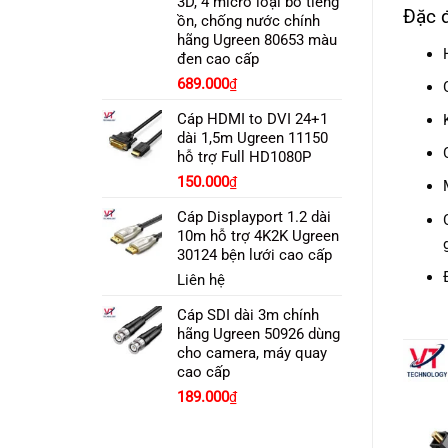
3D, 4 micrô loại bỏ tiếng
Đặc 
ồn, chống nước chính
hãng Ugreen 80653 màu
đen cao cấp
689.000
₫
Cáp HDMI to DVI 24+1
dài 1,5m Ugreen 11150
hỗ trợ Full HD1080P
150.000
₫
Cáp Displayport 1.2 dài
10m hỗ trợ 4K2K Ugreen
30124 bện lưới cao cấp
Liên hệ
Cáp SDI dài 3m chính
hãng Ugreen 50926 dùng
cho camera, máy quay
cao cấp
189.000
₫