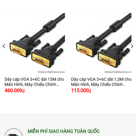
Dây cáp VGA 3+6C dài 15M cho
Dây cáp VGA 3+6C dài 1,5M cho
Màn Hình, Máy Chiếu Chính
Màn Hình, Máy Chiếu Chính
Hãng Ugreen 11634 Cao Cấp
Hãng Ugreen 11630 Cao Cấp
460.000
115.000
₫
₫
MIỄN PHÍ GIAO HÀNG TOÀN QUỐC