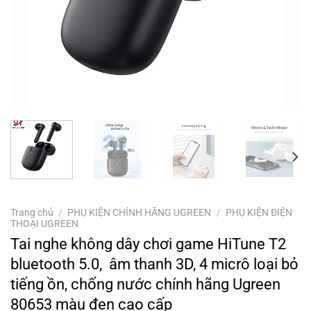
Trang chủ
/
PHỤ KIỆN CHÍNH HÃNG UGREEN
/
PHỤ KIỆN ĐIỆN
THOẠI UGREEN
Tai nghe không dây chơi game HiTune T2
bluetooth 5.0, âm thanh 3D, 4 micrô loại bỏ
tiếng ồn, chống nước chính hãng Ugreen
80653 màu đen cao cấp