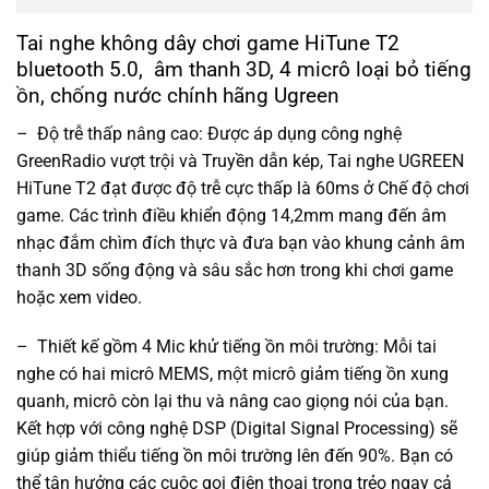
Tai nghe không dây chơi game HiTune T2
bluetooth 5.0, âm thanh 3D, 4 micrô loại bỏ tiếng
ồn, chống nước chính hãng Ugreen
– Độ trễ thấp nâng cao: Được áp dụng công nghệ
GreenRadio vượt trội và Truyền dẫn kép, Tai nghe UGREEN
HiTune T2 đạt được độ trễ cực thấp là 60ms ở Chế độ chơi
game. Các trình điều khiển động 14,2mm mang đến âm
nhạc đắm chìm đích thực và đưa bạn vào khung cảnh âm
thanh 3D sống động và sâu sắc hơn trong khi chơi game
hoặc xem video.
– Thiết kế gồm 4 Mic khử tiếng ồn môi trường: Mỗi tai
nghe có hai micrô MEMS, một micrô giảm tiếng ồn xung
quanh, micrô còn lại thu và nâng cao giọng nói của bạn.
Kết hợp với công nghệ DSP (Digital Signal Processing) sẽ
giúp giảm thiểu tiếng ồn môi trường lên đến 90%. Bạn có
thể tận hưởng các cuộc gọi điện thoại trong trẻo ngay cả