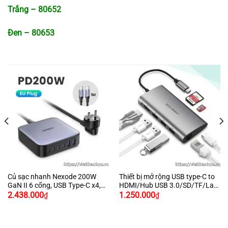
Trắng – 80652
Đen – 80653
Củ sạc nhanh Nexode 200W
Thiết bị mở rộng USB type-C to
GaN II 6 cổng, USB Type-C x4,
HDMI/Hub USB 3.0/SD/TF/Lan
USB Type-A x2 Ugreen 40914
Gigabit chính hãng Ugreen
2.438.000
1.250.000
₫
₫
chính hãng (EU)
50538 cao cấp