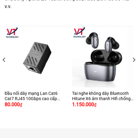
v.v.
Đầu nối dây mạng Lan Cat6
Tai nghe không dây Bluetooth
Cat7 RJ45 10Gbps cao cấp
Hitune X6 âm thanh Hifi chống
chính hãng Ugreen 20390 màu
ồn chính hãng Ugreen 90242
80.000
1.150.000
₫
₫
đen
màu xám cao cấp