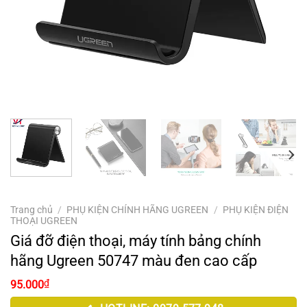
Trang chủ
/
PHỤ KIỆN CHÍNH HÃNG UGREEN
/
PHỤ KIỆN ĐIỆN
THOẠI UGREEN
Giá đỡ điện thoại, máy tính bảng chính
hãng Ugreen 50747 màu đen cao cấp
₫
95.000