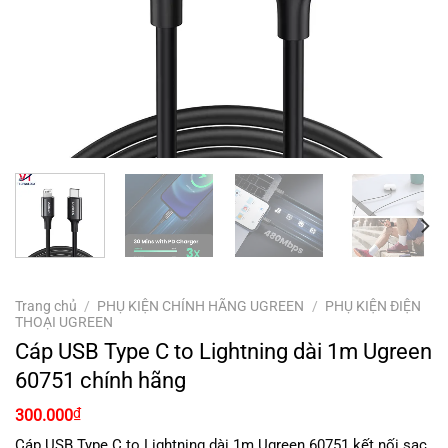
Trang chủ
/
PHỤ KIỆN CHÍNH HÃNG UGREEN
/
PHỤ KIỆN ĐIỆN
THOẠI UGREEN
Cáp USB Type C to Lightning dài 1m Ugreen
60751 chính hãng
₫
300.000
Cáp USB Type C to Lightning dài 1m Ugreen 60751 kết nối sạc