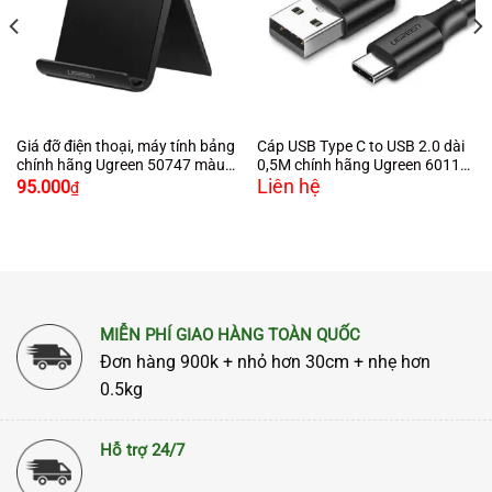
Giá đỡ điện thoại, máy tính bảng
Cáp USB Type C to USB 2.0 dài
chính hãng Ugreen 50747 màu
0,5M chính hãng Ugreen 60115
Liên hệ
đen cao cấp
màu đen cao cấp
95.000
₫
MIỄN PHÍ GIAO HÀNG TOÀN QUỐC
Đơn hàng 900k + nhỏ hơn 30cm + nhẹ hơn
0.5kg
Hỗ trợ 24/7