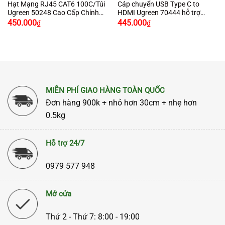
Hạt Mạng RJ45 CAT6 100C/Túi
Cáp chuyển USB Type C to
Ugreen 50248 Cao Cấp Chính
HDMI Ugreen 70444 hỗ trợ
Hãng Ugreen
4K2K
450.000
445.000
₫
₫
MIỄN PHÍ GIAO HÀNG TOÀN QUỐC
Đơn hàng 900k + nhỏ hơn 30cm + nhẹ hơn
0.5kg
Hỗ trợ 24/7
0979 577 948
Mở cửa
Thứ 2 - Thứ 7: 8:00 - 19:00