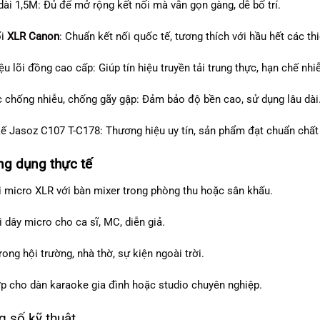
dài 1,5M: Đủ để mở rộng kết nối mà vẫn gọn gàng, dễ bố trí.
ối
XLR Canon
: Chuẩn kết nối quốc tế, tương thích với hầu hết các thi
ệu lõi đồng cao cấp: Giúp tín hiệu truyền tải trung thực, hạn chế nhi
 chống nhiễu, chống gãy gập: Đảm bảo độ bền cao, sử dụng lâu dài
kế Jasoz C107 T-C178: Thương hiệu uy tín, sản phẩm đạt chuẩn chất 
g dụng thực tế
i micro XLR với bàn mixer trong phòng thu hoặc sân khấu.
i dây micro cho ca sĩ, MC, diễn giả.
rong hội trường, nhà thờ, sự kiện ngoài trời.
p cho dàn karaoke gia đình hoặc studio chuyên nghiệp.
 số kỹ thuật