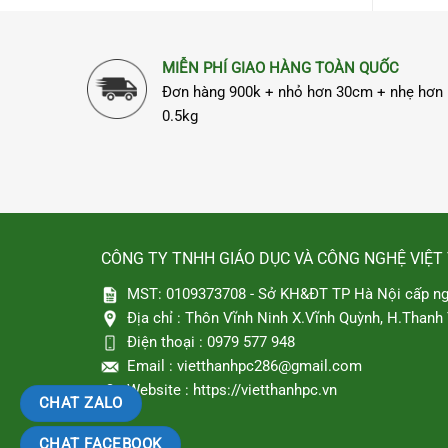
MIỄN PHÍ GIAO HÀNG TOÀN QUỐC
Đơn hàng 900k + nhỏ hơn 30cm + nhẹ hơn
0.5kg
CÔNG TY TNHH GIÁO DỤC VÀ CÔNG NGHỆ VIỆT
MST: 0109373708 - Sở KH&ĐT TP Hà Nội cấp ng
Địa chỉ :
Thôn Vĩnh Ninh X.Vĩnh Quỳnh, H.Thanh T
Điện thoại :
0979 577 948
Email :
vietthanhpc286@gmail.com
Website :
https://vietthanhpc.vn
CHAT ZALO
CHAT FACEBOOK