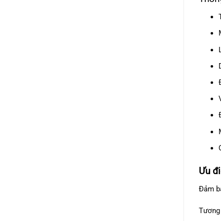
Ưu đi
Đảm bả
Tương 