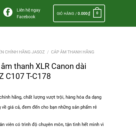
Liên hệ ngay
₫
0
GIỎ HÀNG /
0.000
Facebook
ỆN CHÍNH HÃNG JASOZ
/
CÁP ÂM THANH HÃNG
i âm thanh XLR Canon dài
Z C107 T-C178
hính hãng, chất lượng vượt trội, hàng hóa đa dạng
.
 về giá cả, đem đến cho bạn những sản phẩm rẻ
n viên có trình độ chuyên môn, tận tình hết mình vì