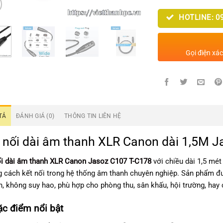
HOTLINE: 09
Gọi điện xá
TẢ
ĐÁNH GIÁ (0)
THÔNG TIN LIÊN HỆ
 nối dài âm thanh XLR Canon dài 1,5M J
i dài âm thanh XLR Canon Jasoz C107 T-C178
với chiều dài 1,5 mét
 cách kết nối trong hệ thống âm thanh chuyên nghiệp. Sản phẩm đượ
h, không suy hao, phù hợp cho phòng thu, sân khấu, hội trường, hay
c điểm nổi bật