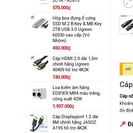
2C1A - A2673
Giá
Giá
570.000
₫
gốc
hiện
Hộp box đựng ổ cứng
là:
tại
SSD M.2 B-Key & MB Key
800.000₫.
là:
2TB USB 3.0 Ugreen
570.000₫.
60530 cao cấp (Vỏ
Nhôm)
450.000
₫
Cáp HDMI 2.0 dài 1,5m
chính hãng Ugreen
40409 hỗ trợ 4K2K
MÔ 
130.000
₫
Cáp
Loa kiểm âm hãng
EDIFIER MR4 màu trắng,
Cáp nố
công suất 42W
khoảng
1.937.000
₫
ổn địn
Cáp Displayport 1.2 dài
8M chính hãng JASOZ
Đặ
A195 hỗ trợ 4K2K