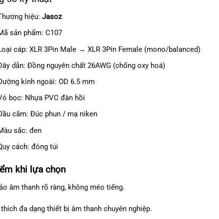
Thương hiệu:
Jasoz
Mã sản phẩm: C107
Loại cáp: XLR 3Pin Male → XLR 3Pin Female (mono/balanced)
Dây dẫn: Đồng nguyên chất 26AWG (chống oxy hoá)
Đường kính ngoài: OD 6.5 mm
Vỏ bọc: Nhựa PVC đàn hồi
Đầu cắm: Đúc phun / mạ niken
Màu sắc: đen
Quy cách: đóng túi
ểm khi lựa chọn
o âm thanh rõ ràng, không méo tiếng.
thích đa dạng thiết bị âm thanh chuyên nghiệp.