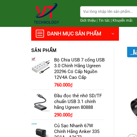
Chuyển
Tìm
đến
kiếm:
nội
Giới thiệu
|
Tin tức
|
Khuyến mãi
dung
DANH MỤC SẢN PHẨM
SẢN PHẨM
Bộ Chia USB 7 cổng USB
3.0 Chính Hãng Ugreen
20296 Có Cấp Nguồn
12V4A Cao Cấp
760.000
₫
Đầu đọc thẻ nhớ SD/TF
chuẩn USB 3.1 chính
hãng Ugreen 80888
290.000
₫
Củ Sạc Nhanh 67W
Chính Hãng Anker 335