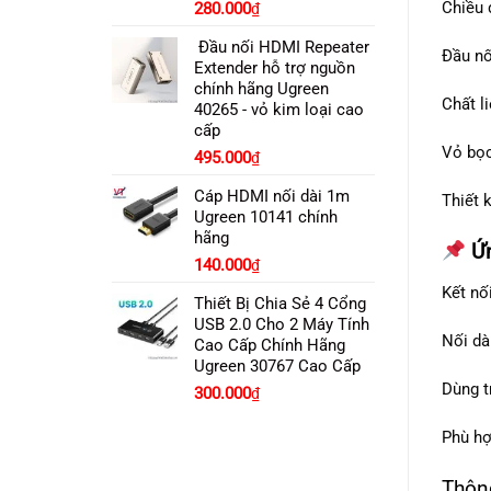
Chiều 
280.000
₫
Đầu nối HDMI Repeater
Đầu n
Extender hỗ trợ nguồn
chính hãng Ugreen
Chất li
40265 - vỏ kim loại cao
cấp
Vỏ bọc
495.000
₫
Cáp HDMI nối dài 1m
Thiết 
Ugreen 10141 chính
hãng
Ứn
140.000
₫
Kết nố
Thiết Bị Chia Sẻ 4 Cổng
USB 2.0 Cho 2 Máy Tính
Nối dà
Cao Cấp Chính Hãng
Ugreen 30767 Cao Cấp
Dùng t
300.000
₫
Phù hợ
Thông