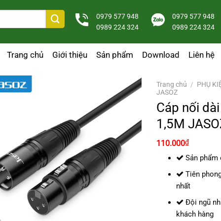
0979 577 948
0979 577 948
0989 224 324
0989 224 324
Trang chủ
Giới thiệu
Sản phẩm
Download
Liên hệ
Trang chủ
/
PHỤ KI
JASOZ
Cáp nối dà
1,5M JASO
Giá
Giá
₫
110.000
gốc
hiện
là:
tại
Sản phẩm c
150.000₫.
là:
110.000₫
Tiên phong
nhất
Đội ngũ nhâ
khách hàng