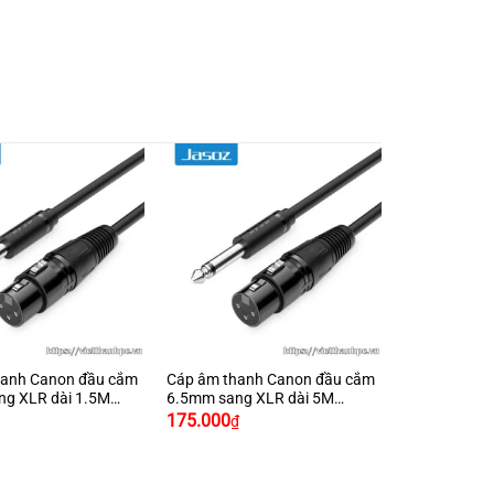
+
hanh Canon đầu cắm
Cáp âm thanh Canon đầu cắm
ng XLR dài 1.5M
6.5mm sang XLR dài 5M
Giá
Giá
Giá
09 T-C200
JASOZ C109 T-C203
175.000
₫
iện
gốc
hiện
ại
là:
tại
.
à:
210.000₫.
là:
90.000₫.
175.000₫.