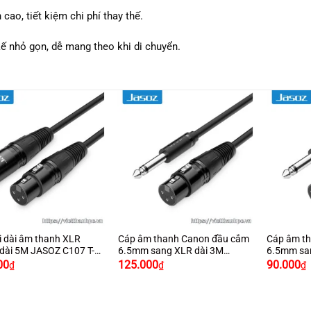
 cao, tiết kiệm chi phí thay thế.
kế nhỏ gọn, dễ mang theo khi di chuyển.
+
+
i dài âm thanh XLR
Cáp âm thanh Canon đầu cắm
Cáp âm t
dài 5M JASOZ C107 T-
6.5mm sang XLR dài 3M
6.5mm sa
Giá
Giá
Giá
Giá
JASOZ C109 T-C202
JASOZ C1
00
125.000
90.000
₫
₫
₫
hiện
gốc
hiện
gốc
h
tại
là:
tại
là:
t
00₫.
là:
150.000₫.
là:
120.000₫
l
190.000₫.
125.000₫.