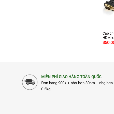
+
+
+
máy in dài 1m chinh hãng
Cáp USB Type C to HDMI dài
Cáp ch
een 10844 cao cấp
2M JASOZ H102 hợp kim nhôm
HDMI+
hỗ trợ 4K2K
Ugreen
000
380.000
350.0
₫
₫
MIỄN PHÍ GIAO HÀNG TOÀN QUỐC
Đơn hàng 900k + nhỏ hơn 30cm + nhẹ hơn
0.5kg