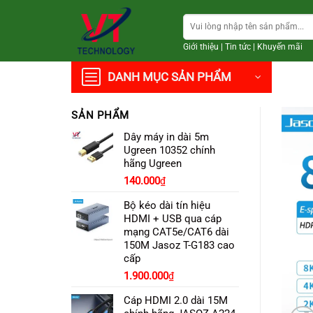
Chuyển
Tìm
đến
kiếm:
nội
Giới thiệu
|
Tin tức
|
Khuyến mãi
dung
DANH MỤC SẢN PHẨM
SẢN PHẨM
Dây máy in dài 5m
Ugreen 10352 chính
hãng Ugreen
140.000
₫
Bộ kéo dài tín hiệu
HDMI + USB qua cáp
mạng CAT5e/CAT6 dài
150M Jasoz T-G183 cao
cấp
Giá
Giá
1.900.000
₫
gốc
hiện
Cáp HDMI 2.0 dài 15M
là:
tại