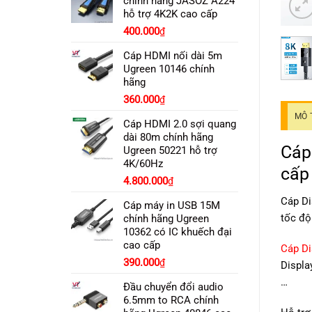
chính hãng JASOZ A224
2.100.000₫.
là:
hỗ trợ 4K2K cao cấp
1.900.000₫.
Giá
Giá
400.000
₫
gốc
hiện
Cáp HDMI nối dài 5m
là:
tại
Ugreen 10146 chính
450.000₫.
là:
hãng
400.000₫.
360.000
₫
MÔ 
Cáp HDMI 2.0 sợi quang
dài 80m chính hãng
Cáp
Ugreen 50221 hỗ trợ
4K/60Hz
cấp
4.800.000
₫
Cáp Di
Cáp máy in USB 15M
tốc độ
chính hãng Ugreen
10362 có IC khuếch đại
cao cấp
Cáp Di
390.000
₫
Displa
…
Đầu chuyển đổi audio
6.5mm to RCA chính