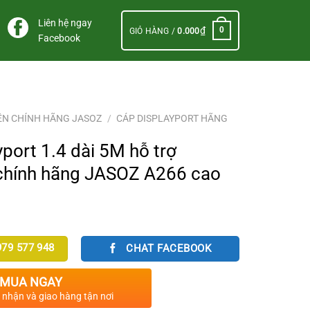
Liên hệ ngay
₫
0
GIỎ HÀNG /
0.000
Facebook
ỆN CHÍNH HÃNG JASOZ
/
CÁP DISPLAYPORT HÃNG
port 1.4 dài 5M hỗ trợ
hính hãng JASOZ A266 cao
79 577 948
CHAT FACEBOOK
.
MUA NGAY
c nhận và giao hàng tận nơi