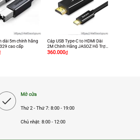
+
n dài 5m chính hãng
Cáp USB Type-C to HDMI Dài
329 cao cấp
2M Chính Hãng JASOZ Hỗ Trợ
2k4k
360.000
₫
₫
Mở cửa
Thứ 2 - Thứ 7: 8:00 - 19:00
Chủ nhật: 8:00 - 12:00