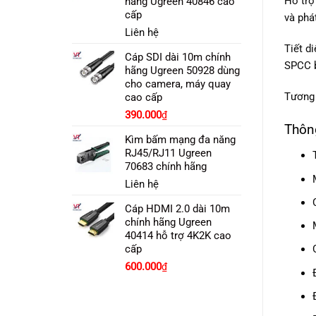
Hỗ trợ
hãng Ugreen 40846 cao
cấp
và phá
Liên hệ
Tiết d
Cáp SDI dài 10m chính
SPCC b
hãng Ugreen 50928 dùng
cho camera, máy quay
Tương 
cao cấp
390.000
₫
Thôn
Kìm bấm mạng đa năng
RJ45/RJ11 Ugreen
70683 chính hãng
Liên hệ
Cáp HDMI 2.0 dài 10m
chính hãng Ugreen
40414 hỗ trợ 4K2K cao
cấp
600.000
₫