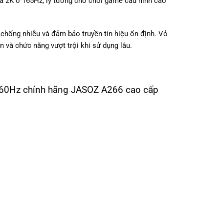
à 2K ở 165Hz, lý tưởng cho chơi game cấu hình cao
 chống nhiễu và đảm bảo truyền tín hiệu ổn định. Vỏ
 và chức năng vượt trội khi sử dụng lâu.
K@60Hz chính hãng JASOZ A266 cao cấp