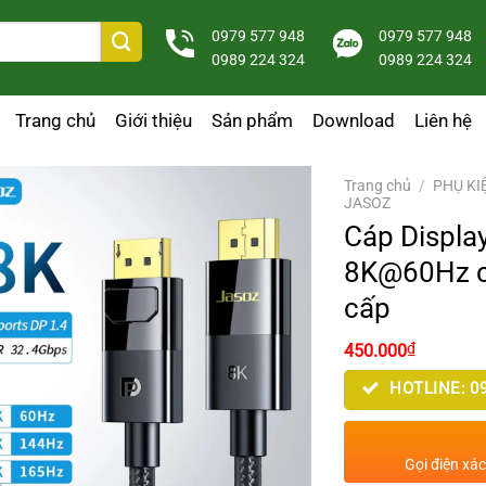
0979 577 948
0979 577 948
0989 224 324
0989 224 324
Trang chủ
Giới thiệu
Sản phẩm
Download
Liên hệ
Trang chủ
/
PHỤ KI
JASOZ
Cáp Display
8K@60Hz c
cấp
Giá
Giá
₫
450.000
gốc
hiện
là:
tại
HOTLINE: 09
500.000₫.
là:
450.000₫
Gọi điện xá