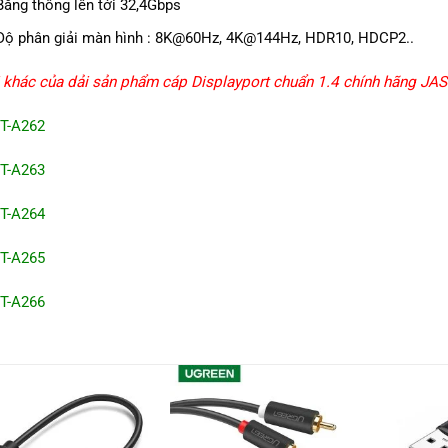
Băng thông lên tới 32,4Gbps
Độ phân giải màn hình : 8K@60Hz, 4K@144Hz, HDR10, HDCP2..
 khác của dải sản phẩm cáp Displayport chuẩn 1.4 chính hãng 
-A262
T-A263
-A264
-A265
-A266