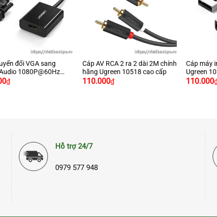
+
+
uyển đổi VGA sang
Cáp AV RCA 2 ra 2 dài 2M chính
Cáp máy i
Audio 1080P@60Hz
hãng Ugreen 10518 cao cấp
Ugreen 10
 50945 cao cấp
00
110.000
110.000
₫
₫
Hỗ trợ 24/7
0979 577 948