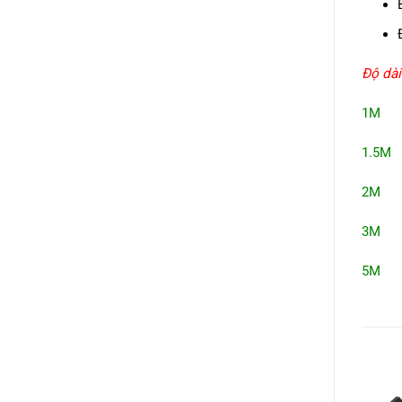
Độ dài
1M T
1.5M 
2M T
3M T
5M T