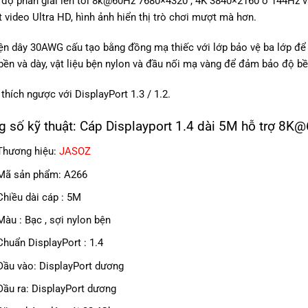
 độ phân giải lên tới 8k@60Hz 7680×4320 , 4K 3840×2160 ở 144Hz v
t video Ultra HD, hình ảnh hiển thị trò chơi mượt mà hơn.
iện dây 30AWG cấu tạo bằng đồng mạ thiếc với lớp bảo vệ ba lớp để
ền và dày, vật liệu bện nylon và đầu nối mạ vàng để đảm bảo độ bền
thích ngược với DisplayPort 1.3 / 1.2.
g số kỹ thuật: Cáp Displayport 1.4 dài 5M hỗ trợ 8
Thương hiệu:
JASOZ
Mã sản phẩm: A266
Chiều dài cáp : 5M
Màu : Bạc , sợi nylon bện
Chuẩn DisplayPort : 1.4
Đầu vào: DisplayPort dương
Đầu ra: DisplayPort dương