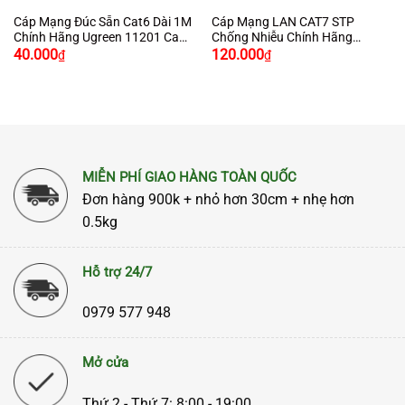
Cáp Mạng Đúc Sẵn Cat6 Dài 1M
Cáp Mạng LAN CAT7 STP
Chính Hãng Ugreen 11201 Cao
Chống Nhiễu Chính Hãng
Cấp
Ugreen 11269 Dài 2M Màu Đen
40.000
120.000
₫
₫
Cao Cấp
MIỄN PHÍ GIAO HÀNG TOÀN QUỐC
Đơn hàng 900k + nhỏ hơn 30cm + nhẹ hơn
0.5kg
Hỗ trợ 24/7
0979 577 948
Mở cửa
Thứ 2 - Thứ 7: 8:00 - 19:00