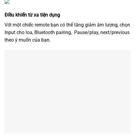
Bluetooth
3.5mm AUX
3.5mm to
Optical/Coaxial
RCA
THÔNG SỐ KỸ THUẬT
Tổng công suất: R/L: 21W+21W RMS
SNR: ≥85dBA (A)