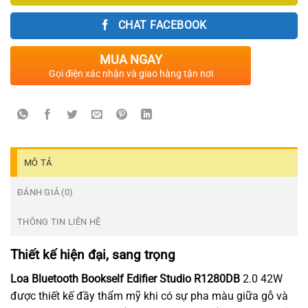
2.299.000₫.
CHAT FACEBOOK
MUA NGAY
Gọi điện xác nhận và giao hàng tận nơi
MÔ TẢ
ĐÁNH GIÁ (0)
THÔNG TIN LIÊN HỆ
Thiết kế hiện đại, sang trọng
Loa Bluetooth Bookself Edifier Studio R1280DB
2.0 42W
được thiết kế đầy thẩm mỹ khi có sự pha màu giữa gỗ và