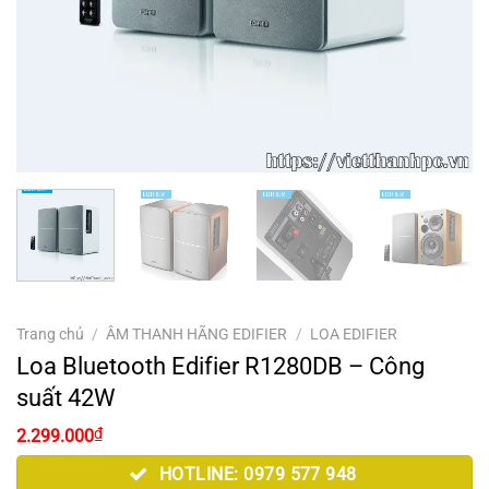
Trang chủ
/
ÂM THANH HÃNG EDIFIER
/
LOA EDIFIER
Loa Bluetooth Edifier R1280DB – Công
suất 42W
Giá
Giá
₫
2.299.000
gốc
hiện
là:
tại
HOTLINE: 0979 577 948
2.850.000₫.
là: