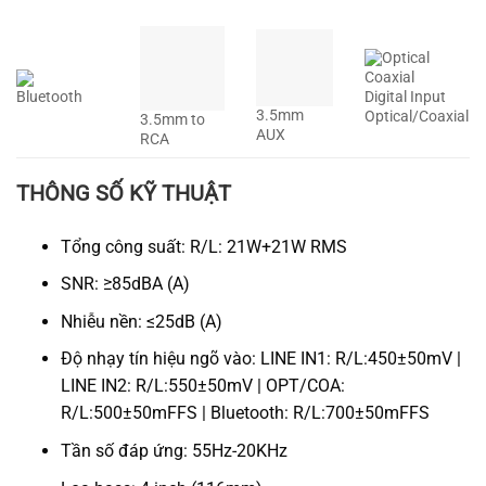
Nhiễu nền: ≤25dB (A)
Độ nhạy tín hiệu ngõ vào: LINE IN1: R/L:450±50mV |
LINE IN2: R/L:550±50mV | OPT/COA:
R/L:500±50mFFS | Bluetooth: R/L:700±50mFFS
Tần số đáp ứng: 55Hz-20KHz
Loa bass: 4 inch (116mm)
Loa treble: Φ13mm silk dome tweeter
Kích thước: 5.75in x 9.5in x 7in (WxHxD)