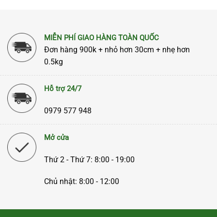
Mở cửa
Thứ 2 - Thứ 7: 8:00 - 19:00
Chủ nhật: 8:00 - 12:00
CÔNG TY TNHH GIÁO DỤC VÀ CÔNG NGHỆ VIỆT THÀNH
MST: 0109373708 - Sở KH&ĐT TP Hà Nội cấp ngày
09/11/2020
Địa chỉ :
Thôn Vĩnh Ninh X.Vĩnh Quỳnh, H.Thanh Trì,
TP.Hà Nội
Điện thoại :
0979 577 948
Email :
vietthanhpc286@gmail.com
Website :
https://vietthanhpc.vn
Chính Sách Của Chúng Tôi