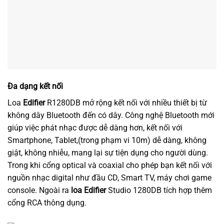
giúp việc phát nhạc được dễ dàng hơn, kết nối với
Smartphone, Tablet,(trong phạm vi 10m) dễ dàng, không
giật, không nhiễu, mang lại sự tiện dụng cho người dùng.
Trong khi cổng optical và coaxial cho phép bạn kết nối với
nguồn nhạc digital như đầu CD, Smart TV, máy chơi game
console. Ngoài ra
loa Edifier
Studio 1280DB tích hợp thêm
cổng RCA thông dụng.
Điều khiển từ xa tiện dụng
Với một chiếc remote bạn có thể tăng giảm âm lượng, chọn
Input cho loa, Bluetooth pairing, Pause/play, next/previous
theo ý muốn của bạn.