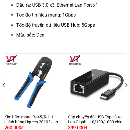
Đầu ra: USB 3.0 x3, Ethernet Lan Port x1
Tốc độ tín hiệu mạng: 1Gbps
Tốc độ truyền dữ liệu USB Hub: 5Gbps
Màu sắc: Đen
Kìm bấm mạng RJ45/RJ11
Cáp chuyển đổi USB Type C to
chính hãng Ugreen 20102 cao
Lan Gigabit 10/100/1000 chính
cấp màu xanh đen
hãng Ugreen 50307
260.000
399.000
₫
₫