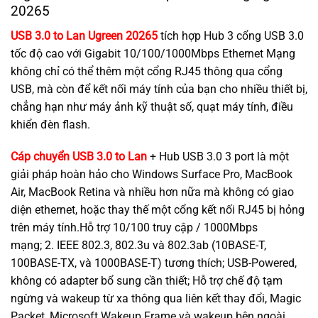
20265
USB 3.0 to Lan Ugreen 20265
tích hợp Hub 3 cổng USB 3.0
tốc độ cao với Gigabit 10/100/1000Mbps Ethernet Mạng
không chỉ có thể thêm một cổng RJ45 thông qua cổng
USB, mà còn để kết nối máy tính của bạn cho nhiều thiết bị,
chẳng hạn như máy ảnh kỹ thuật số, quạt máy tính, điều
khiển đèn flash.
Cáp chuyển USB 3.0 to Lan
+ Hub USB 3.0 3 port là một
giải pháp hoàn hảo cho Windows Surface Pro, MacBook
Air, MacBook Retina và nhiều hơn nữa mà không có giao
diện ethernet, hoặc thay thế một cổng kết nối RJ45 bị hỏng
trên máy tính.Hỗ trợ 10/100 truy cập / 1000Mbps
mạng; 2. IEEE 802.3, 802.3u và 802.3ab (10BASE-T,
100BASE-TX, và 1000BASE-T) tương thích; USB-Powered,
không có adapter bổ sung cần thiết; Hỗ trợ chế độ tạm
ngừng và wakeup từ xa thông qua liên kết thay đổi, Magic
Packet, Microsoft Wakeup Frame và wakeup bên ngoài