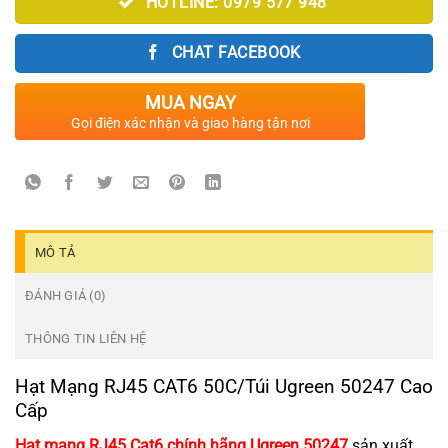
HOTLINE: 0979 577 948
CHAT FACEBOOK
MUA NGAY
Gọi điện xác nhận và giao hàng tận nơi
MÔ TẢ
ĐÁNH GIÁ (0)
THÔNG TIN LIÊN HỆ
Hạt Mạng RJ45 CAT6 50C/Túi Ugreen 50247 Cao
Cấp
Hạt mạng RJ45 Cat6 chính hãng Ugreen 50247
sản xuất