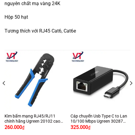
nguyên chất mạ vàng 24K
Hộp 50 hạt
Tương thích với RJ45 Cat6, Cat6e
Kìm bấm mạng RJ45/RJ11
Cáp chuyển Usb Type C to Lan
chính hãng Ugreen 20102 cao
10/100 Mbps Ugreen 30287
cấp màu xanh đen
cao cấp chính hãng Ugreen
260.000
325.000
₫
₫