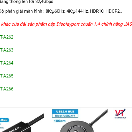
Băng thông lên tới 32,4Gbps
Độ phân giải màn hình : 8K@60Hz, 4K@144Hz, HDR10, HDCP2..
 khác của dải sản phẩm cáp Displayport chuẩn 1.4 chính hãng 
-A262
T-A263
-A264
-A265
-A266