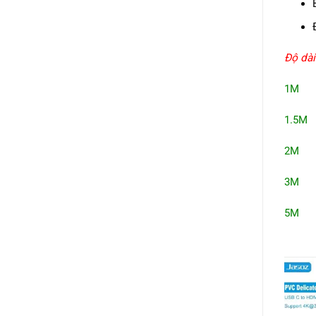
Độ dài
1M T
1.5M 
2M T
3M T
5M T