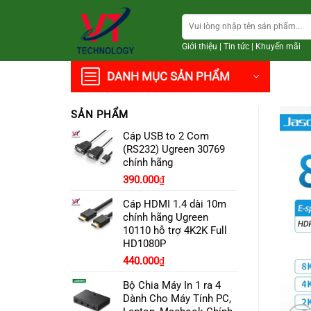
Chuyển
Tìm
đến
kiếm:
nội
Giới thiệu
|
Tin tức
|
Khuyến mãi
dung
DANH MỤC SẢN PHẨM
SẢN PHẨM
Cáp USB to 2 Com
(RS232) Ugreen 30769
chính hãng
390.000
₫
Cáp HDMI 1.4 dài 10m
chính hãng Ugreen
10110 hỗ trợ 4K2K Full
HD1080P
Giá
Giá
440.000
₫
gốc
hiện
Bộ Chia Máy In 1 ra 4
là:
tại
Dành Cho Máy Tính PC,
490.000₫.
là: