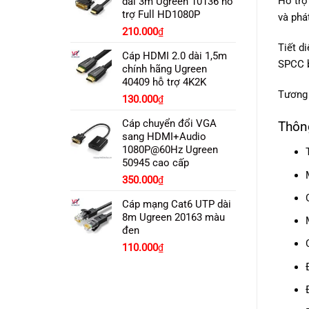
Hỗ trợ
dài 3m Ugreen 10136 hỗ
2.800.000₫.
là:
trợ Full HD1080P
và phá
2.690.000₫.
210.000
₫
Tiết d
Cáp HDMI 2.0 dài 1,5m
SPCC b
chính hãng Ugreen
40409 hỗ trợ 4K2K
Tương 
130.000
₫
Cáp chuyển đổi VGA
Thôn
sang HDMI+Audio
1080P@60Hz Ugreen
50945 cao cấp
350.000
₫
Cáp mạng Cat6 UTP dài
8m Ugreen 20163 màu
đen
110.000
₫