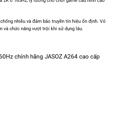
à 2K ở 165Hz, lý tưởng cho chơi game cấu hình cao
 chống nhiễu và đảm bảo truyền tín hiệu ổn định. Vỏ
 và chức năng vượt trội khi sử dụng lâu.
K@60Hz chính hãng JASOZ A264 cao cấp