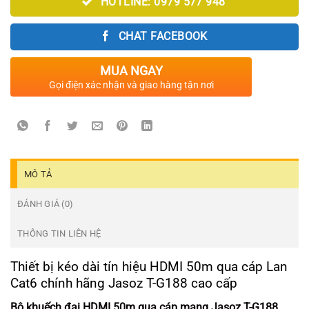
HOTLINE: 0979 577 948
590.000₫.
là:
550.000₫.
CHAT FACEBOOK
MUA NGAY
Gọi điện xác nhận và giao hàng tận nơi
MÔ TẢ
ĐÁNH GIÁ (0)
THÔNG TIN LIÊN HỆ
Thiết bị kéo dài tín hiệu HDMI 50m qua cáp Lan
Cat6 chính hãng Jasoz T-G188 cao cấp
Bộ khuếch đại HDMI 50m qua cáp mạng Jasoz T-G188