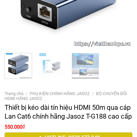
Trang chủ
/
PHỤ KIỆN CHÍNH HÃNG JASOZ
/
BỘ CHUYỂN ĐỔI
HDMI HÃNG JASOZ
Thiết bị kéo dài tín hiệu HDMI 50m qua cáp
Lan Cat6 chính hãng Jasoz T-G188 cao cấp
Giá
Giá
₫
550.000
gốc
hiện
là:
tại