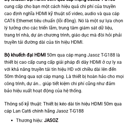
cung cấp cho bạn một cách hiệu quả chi phí của truyền
cao định nghĩa HDMI kỹ thuật số video, audio và qua cáp
CAT6 Ethernet tiêu chuẩn (lõi đồng). Nó là một sự lựa chọn
lý tưởng cho các triển lãm, trung tâm giám sát dữ liệu,
trang trí nhà, dự án chương trình, giáo dục mà đòi hỏi phải
truyền tải đường dài của tín hiệu HDMI.
Bộ khuếch đại HDMI
50m qua cáp mạng Jasoz T-G188 là
thiết bị cao cấp cung cấp giải pháp đi dây HDMI ở cự ly xa
với khả năng truyền tải tín hiệu HD với chiều dài lên đến
50m thông qua sợi cáp mạng. Là thiết bị hoàn hảo cho mọi
công trình, dự án… giúp tiết kiệm chi phí cũng như đảm
bảo hiệu xuất hoạt động của hệ thống.
Thông số kỹ thuật: Thiết bị kéo dài tín hiệu HDMI 50m qua
cáp Lan Cat6 chính hãng Jasoz T-G188
Thương hiệu:
JASOZ