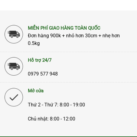
1.950.000₫.
là:
2.150.000₫.
là:
1.850.000₫.
1.900.000₫.
MIỄN PHÍ GIAO HÀNG TOÀN QUỐC
Đơn hàng 900k + nhỏ hơn 30cm + nhẹ hơn
0.5kg
Hỗ trợ 24/7
0979 577 948
Mở cửa
Thứ 2 - Thứ 7: 8:00 - 19:00
Chủ nhật: 8:00 - 12:00