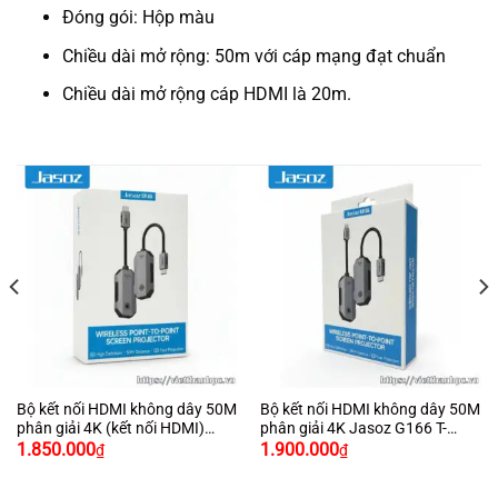
Đóng gói: Hộp màu
Chiều dài mở rộng: 50m với cáp mạng đạt chuẩn
Chiều dài mở rộng cáp HDMI là 20m.
Bộ kết nối HDMI không dây 50M
Bộ kết nối HDMI không dây 50M
phân giải 4K (kết nối HDMI)
phân giải 4K Jasoz G166 T-
Giá
Giá
Giá
Giá
Jasoz G165 T-G191
G192
1.850.000
1.900.000
₫
₫
gốc
hiện
gốc
hiện
là:
tại
là:
tại