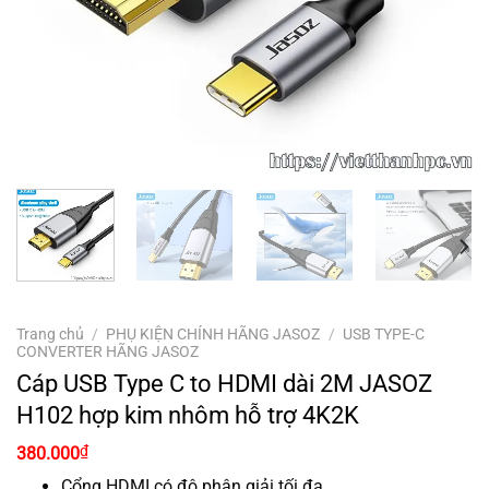
Trang chủ
/
PHỤ KIỆN CHÍNH HÃNG JASOZ
/
USB TYPE-C
CONVERTER HÃNG JASOZ
Cáp USB Type C to HDMI dài 2M JASOZ
H102 hợp kim nhôm hỗ trợ 4K2K
₫
380.000
Cổng HDMI có độ phân giải tối đa