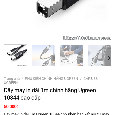
Trang chủ
/
PHỤ KIỆN CHÍNH HÃNG UGREEN
/
CÁP USB
UGREEN
Dây máy in dài 1m chinh hãng Ugreen
10844 cao cấp
₫
50.000
Dây máy in dài 1m Ugreen 10844 cho phép bạn kết nối từ máy