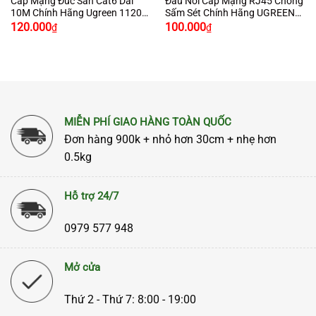
Cáp Mạng Đúc Sẵn Cat6 Dài
Đầu Nối Cáp Mạng RJ45 Chống
10M Chính Hãng Ugreen 11205
Sấm Sét Chính Hãng UGREEN
Cao Cấp
20391 Cao Cấp
120.000
100.000
₫
₫
MIỄN PHÍ GIAO HÀNG TOÀN QUỐC
Đơn hàng 900k + nhỏ hơn 30cm + nhẹ hơn
0.5kg
Hỗ trợ 24/7
0979 577 948
Mở cửa
Thứ 2 - Thứ 7: 8:00 - 19:00