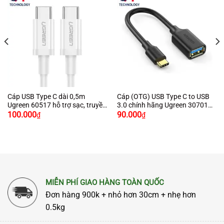
Cáp USB Type C dài 0,5m
Cáp (OTG) USB Type C to USB
Ugreen 60517 hỗ trợ sạc, truyền
3.0 chính hãng Ugreen 30701
dữ liệu
cao cấp
100.000
90.000
₫
₫
MIỄN PHÍ GIAO HÀNG TOÀN QUỐC
Đơn hàng 900k + nhỏ hơn 30cm + nhẹ hơn
0.5kg