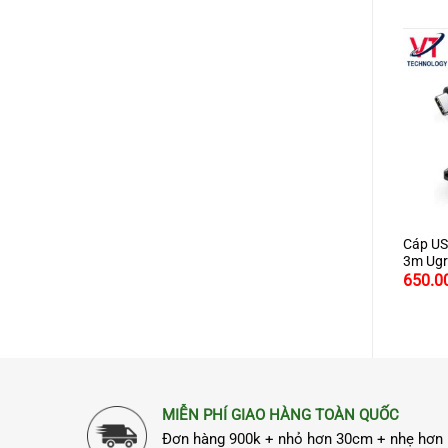
+
+
+
 chuyển USB Type C to VGA
Cáp USB Type C to HDMI dài
Cáp US
en 50316 hỗ trợ Full
1,5m Ugreen 30841 hỗ trợ
3m Ugr
080P
4K2K
.000
480.000
650.0
₫
₫
MIỄN PHÍ GIAO HÀNG TOÀN QUỐC
Đơn hàng 900k + nhỏ hơn 30cm + nhẹ hơn