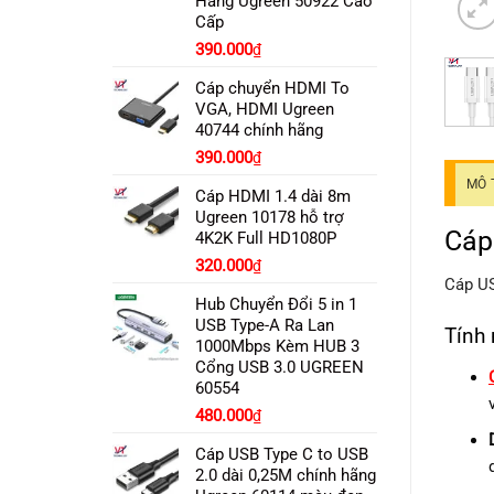
Hãng Ugreen 50922 Cao
Cấp
390.000
₫
Cáp chuyển HDMI To
VGA, HDMI Ugreen
40744 chính hãng
390.000
₫
MÔ 
Cáp HDMI 1.4 dài 8m
Ugreen 10178 hỗ trợ
Cáp
4K2K Full HD1080P
320.000
₫
Cáp U
Hub Chuyển Đổi 5 in 1
USB Type-A Ra Lan
Tính
1000Mbps Kèm HUB 3
Cổng USB 3.0 UGREEN
60554
Giá
Giá
480.000
₫
gốc
hiện
Cáp USB Type C to USB
là:
tại
2.0 dài 0,25M chính hãng
550.000₫.
là: