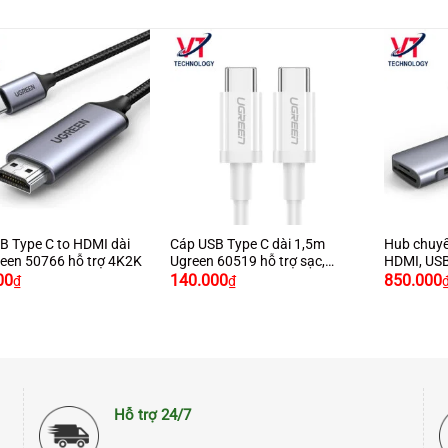
+
+
B Type C to HDMI dài
Cáp USB Type C dài 1,5m
Hub chuyể
een 50766 hỗ trợ 4K2K
Ugreen 60519 hỗ trợ sạc,
HDMI, USB
truyền dữ liệu
sạc PD Ug
00
140.000
850.000
₫
₫
Hỗ trợ 24/7