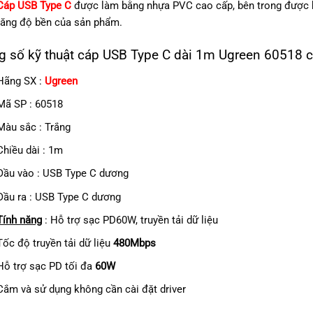
Cáp USB Type C
được làm bằng nhựa PVC cao cấp, bên trong được b
tăng độ bền của sản phẩm.
g số kỹ thuật cáp USB Type C dài 1m Ugreen 60518 
Hãng SX :
Ugreen
Mã SP : 60518
Màu sắc : Trắng
Chiều dài : 1m
Đầu vào : USB Type C dương
Đầu ra : USB Type C dương
Tính năng
: Hỗ trợ sạc PD60W, truyền tải dữ liệu
Tốc độ truyền tải dữ liệu
480Mbps
Hỗ trợ sạc PD tối đa
60W
Cắm và sử dụng không cần cài đặt driver