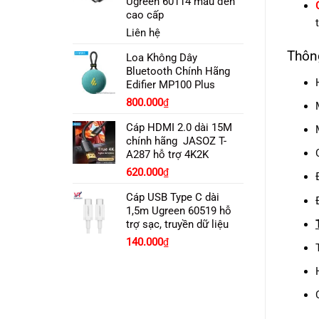
Ugreen 60114 màu đen
480.000₫.
cao cấp
Liên hệ
Thôn
Loa Không Dây
Bluetooth Chính Hãng
Edifier MP100 Plus
Giá
Giá
800.000
₫
gốc
hiện
Cáp HDMI 2.0 dài 15M
là:
tại
chính hãng JASOZ T-
1.080.000₫.
là:
A287 hỗ trợ 4K2K
800.000₫.
Giá
Giá
620.000
₫
gốc
hiện
Cáp USB Type C dài
là:
tại
1,5m Ugreen 60519 hỗ
700.000₫.
là:
trợ sạc, truyền dữ liệu
620.000₫.
140.000
₫