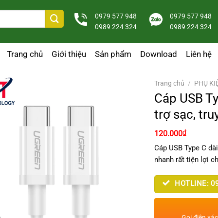
0979 577 948
0979 577 948
0989 224 324
0989 224 324
Trang chủ
Giới thiệu
Sản phẩm
Download
Liên hệ
Trang chủ
/
PHỤ KI
Cáp USB Ty
trợ sạc, tru
₫
120.000
Cáp USB Type C dài 
nhanh rất tiện lợi c
HOTLINE: 09
Gọi điện xá