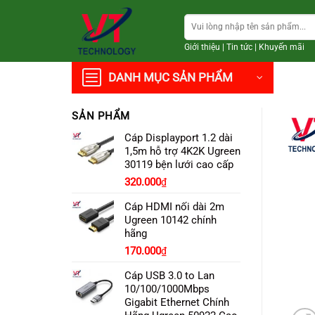
Chuyển
Tìm
đến
kiếm:
nội
Giới thiệu
|
Tin tức
|
Khuyến mãi
dung
DANH MỤC SẢN PHẨM
SẢN PHẨM
Cáp Displayport 1.2 dài
1,5m hỗ trợ 4K2K Ugreen
30119 bện lưới cao cấp
320.000
₫
Cáp HDMI nối dài 2m
Ugreen 10142 chính
hãng
170.000
₫
Cáp USB 3.0 to Lan
10/100/1000Mbps
Gigabit Ethernet Chính