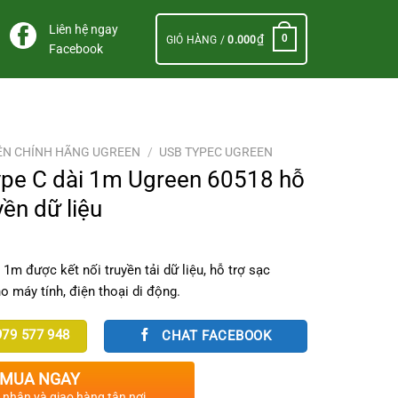
Liên hệ ngay
₫
0
GIỎ HÀNG /
0.000
Facebook
ỆN CHÍNH HÃNG UGREEN
/
USB TYPEC UGREEN
pe C dài 1m Ugreen 60518 hỗ
yền dữ liệu
1m được kết nối truyền tải dữ liệu, hỗ trợ sạc
ho máy tính, điện thoại di động.
79 577 948
CHAT FACEBOOK
MUA NGAY
c nhận và giao hàng tận nơi