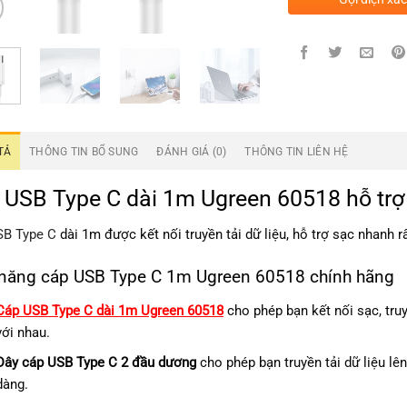
TẢ
THÔNG TIN BỔ SUNG
ĐÁNH GIÁ (0)
THÔNG TIN LIÊN HỆ
 USB Type C dài 1m Ugreen 60518 hỗ trợ s
SB Type C
dài 1m được kết nối truyền tải dữ liệu, hỗ trợ sạc nhanh rấ
 năng cáp USB Type C 1m Ugreen 60518 chính hãng
Cáp USB Type C dài 1m Ugreen 60518
cho phép bạn kết nối sạc, truy
với nhau.
Dây cáp USB Type C 2 đầu dương
cho phép bạn truyền tải dữ liệu lên
dàng.