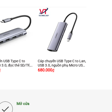
+
n USB Type C to
Cáp chuyển USB Type C to Lan,
 3.0, đọc thẻ SD/TF,
USB 3.0, nguồn phụ Micro USB
reen 70411
Ugreen 60718
680.000
₫
₫
Mở cửa