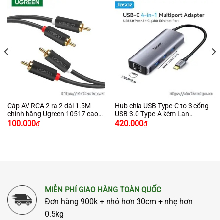
Cáp AV RCA 2 ra 2 dài 1.5M
Hub chia USB Type-C to 3 cổng
chính hãng Ugreen 10517 cao
USB 3.0 Type-A kèm Lan
cấp
Gigabit, vỏ nhôm chính hãng
100.000
420.000
₫
₫
JASOZ H108
MIỄN PHÍ GIAO HÀNG TOÀN QUỐC
Đơn hàng 900k + nhỏ hơn 30cm + nhẹ hơn
0.5kg