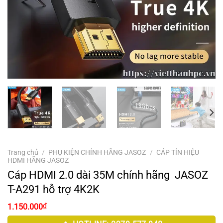
Trang chủ
/
PHỤ KIỆN CHÍNH HÃNG JASOZ
/
CÁP TÍN HIỆU
HDMI HÃNG JASOZ
Cáp HDMI 2.0 dài 35M chính hãng JASOZ
T-A291 hỗ trợ 4K2K
₫
1.150.000