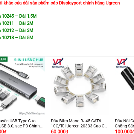
ài khác của dải sản phẩm cáp Displayport chính hãng Ugreen
 10245 – Dài 1,5M
 10211 – Dài 2M
 10212 – Dài 3M
 10213 – Dài 5M
+
+
uyển USB Type C to
Đầu Bấm Mạng RJ45 CAT6
Đầu Nối 
USB 3.0, sạc PD Chính
10C/Túi Ugreen 20333 Cao Cấp
Chống Sấ
Giá
green 50209
Chính Hãng Ugreen
UGREEN 2
00
60.000
100.000
₫
₫