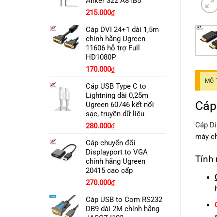
Anker 322 A81B5
Giá
Giá
215.000
₫
gốc
hiện
Cáp DVI 24+1 dài 1,5m
là:
tại
chính hãng Ugreen
280.000₫.
là:
11606 hỗ trợ Full
215.000₫.
HD1080P
170.000
₫
MÔ 
Cáp USB Type C to
Lightning dài 0,25m
Cáp
Ugreen 60746 kết nối
sạc, truyền dữ liệu
Cáp Di
280.000
₫
máy c
Cáp chuyển đổi
Displayport to VGA
Tính 
chính hãng Ugreen
20415 cao cấp
270.000
₫
Cáp USB to Com RS232
DB9 dài 2M chính hãng