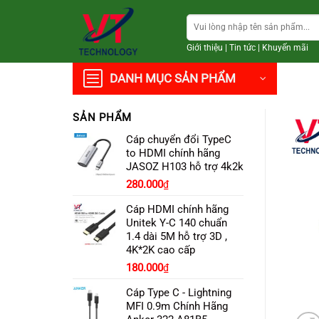
Chuyển
Tìm
đến
kiếm:
nội
Giới thiệu
|
Tin tức
|
Khuyến mãi
dung
DANH MỤC SẢN PHẨM
SẢN PHẨM
Cáp chuyển đổi TypeC
to HDMI chính hãng
JASOZ H103 hỗ trợ 4k2k
Giá
Giá
280.000
₫
gốc
hiện
Cáp HDMI chính hãng
là:
tại
Unitek Y-C 140 chuẩn
350.000₫.
là:
1.4 dài 5M hỗ trợ 3D ,
280.000₫.
4K*2K cao cấp
180.000
₫
Cáp Type C - Lightning
MFI 0.9m Chính Hãng