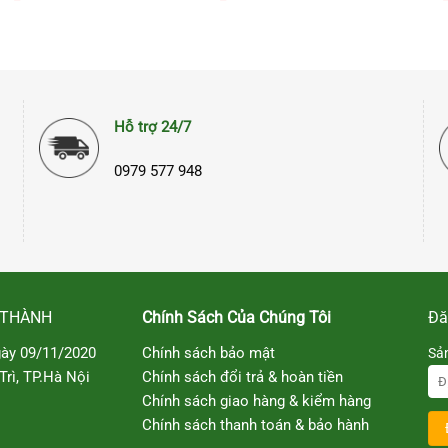
hiện
tại
00₫.
là:
690.000₫.
Hỗ trợ 24/7
0979 577 948
 THÀNH
Chính Sách Của Chúng Tôi
Đă
ày 09/11/2020
Chính sách bảo mật
Sả
rì, TP.Hà Nội
Chính sách đổi trả & hoàn tiền
Chính sách giao hàng & kiểm hàng
Chính sách thanh toán & bảo hành