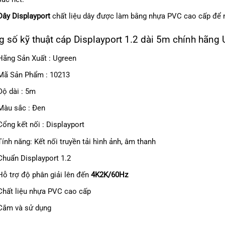
Dây Displayport
chất liệu dây được làm bằng nhựa PVC cao cấp để ng
 số kỹ thuật cáp Displayport 1.2 dài 5m chính hãng
Hãng Sản Xuất : Ugreen
Mã Sản Phẩm : 10213
Độ dài : 5m
Màu sắc : Đen
Cổng kết nối : Displayport
Tính năng: Kết nối truyền tải hình ảnh, âm thanh
Chuẩn Displayport 1.2
Hỗ trợ độ phân giải lên đến
4K2K/60Hz
Chất liệu nhựa PVC cao cấp
Cắm và sử dụng