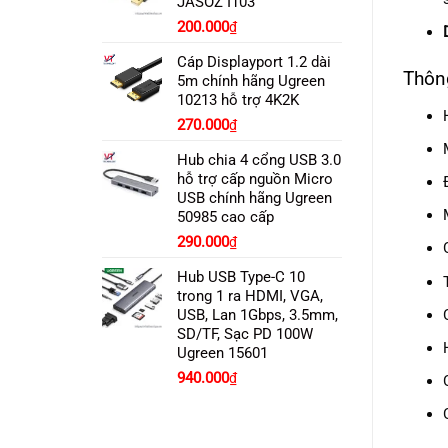
JASOZ I103
200.000
₫
Cáp Displayport 1.2 dài
Thông
5m chính hãng Ugreen
10213 hỗ trợ 4K2K
270.000
₫
Hub chia 4 cổng USB 3.0
hỗ trợ cấp nguồn Micro
USB chính hãng Ugreen
50985 cao cấp
290.000
₫
Hub USB Type-C 10
trong 1 ra HDMI, VGA,
USB, Lan 1Gbps, 3.5mm,
SD/TF, Sạc PD 100W
Ugreen 15601
Giá
Giá
940.000
₫
gốc
hiện
là:
tại
970.000₫.
là: