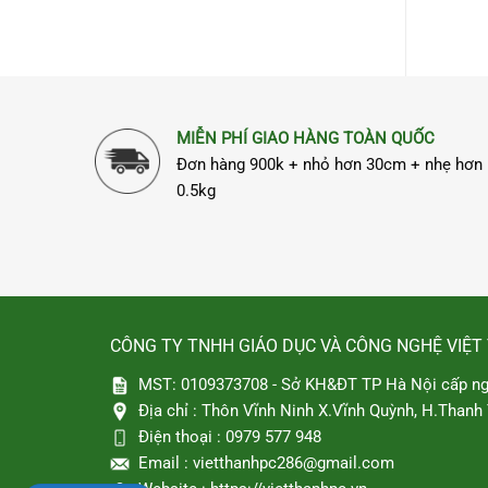
gốc
65
10/100Mbps
là:
790.0
MIỄN PHÍ GIAO HÀNG TOÀN QUỐC
Đơn hàng 900k + nhỏ hơn 30cm + nhẹ hơn
0.5kg
CÔNG TY TNHH GIÁO DỤC VÀ CÔNG NGHỆ VIỆT
MST: 0109373708 - Sở KH&ĐT TP Hà Nội cấp ng
Địa chỉ :
Thôn Vĩnh Ninh X.Vĩnh Quỳnh, H.Thanh T
Điện thoại :
0979 577 948
Email :
vietthanhpc286@gmail.com