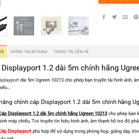
TẢ
THÔNG TIN BỔ SUNG
THÔNG TIN LIÊN HỆ
 Displayport 1.2 dài 5m chính hãng Ugre
splayport
dài 5m Ugreen 10213 cho phép bạn truyền tải hình ảnh, âm 
hiếu…
năng chính cáp Displayport 1.2 dài 5m chính hãng U
Cáp Displayport 1.2 dài 5m chính hãng Ugreen 10213
cho phép bạn kế
hình máy chiếu, Tivi truyền tín hiệu hình ảnh, âm thanh hỗ trợ độ ph
Cáp Displayport
phù hợp để sử dụng trong phòng họp, giảng dạy, trìn
sắc nét.