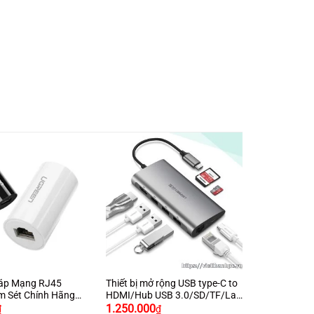
+
Cáp Mạng RJ45
Thiết bị mở rộng USB type-C to
m Sét Chính Hãng
HDMI/Hub USB 3.0/SD/TF/Lan
0391 Cao Cấp
Gigabit chính hãng Ugreen
1.250.000
₫
₫