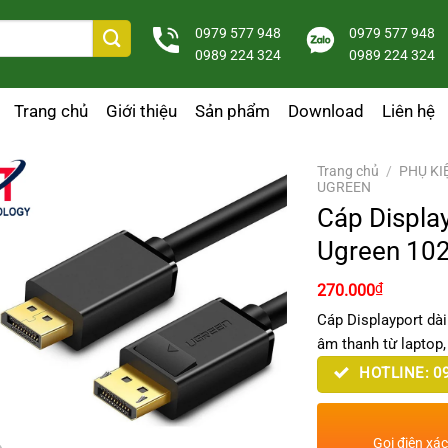
0979 577 948
0979 577 948
0989 224 324
0989 224 324
Trang chủ
Giới thiệu
Sản phẩm
Download
Liên hệ
Trang chủ
/
PHỤ KI
UGREEN
Cáp Displa
Ugreen 102
₫
270.000
Cáp Displayport dài
âm thanh từ laptop,
HOTLINE: 09
Gọi điện xá