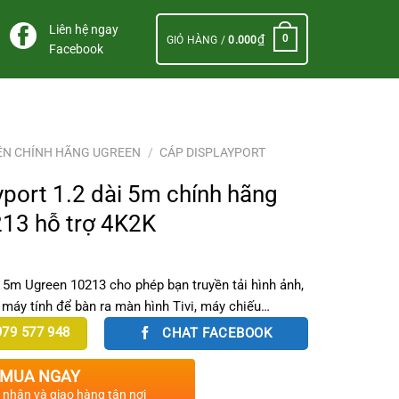
Liên hệ ngay
₫
0
GIỎ HÀNG /
0.000
Facebook
ỆN CHÍNH HÃNG UGREEN
/
CÁP DISPLAYPORT
yport 1.2 dài 5m chính hãng
13 hỗ trợ 4K2K
 5m Ugreen 10213 cho phép bạn truyền tải hình ảnh,
 máy tính để bàn ra màn hình Tivi, máy chiếu…
79 577 948
CHAT FACEBOOK
MUA NGAY
c nhận và giao hàng tận nơi