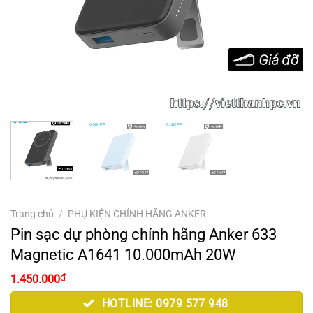
Trang chủ
/
PHỤ KIỆN CHÍNH HÃNG ANKER
Pin sạc dự phòng chính hãng Anker 633
Magnetic A1641 10.000mAh 20W
Giá
Giá
₫
1.450.000
gốc
hiện
là:
tại
HOTLINE: 0979 577 948
2.000.000₫.
là: