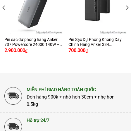
Pin sạc dự phòng hãng Anker
Pin Sạc Dự Phòng Không Dây
737 Powercore 24000 140W –
Chính Hãng Anker 334
Giá
Giá
Giá
Giá
A1289
10000mAh – A1642
2.900.000
700.000
₫
₫
gốc
hiện
gốc
hiện
là:
tại
là:
tại
4.250.000₫.
là:
1.000.000₫.
là:
2.900.000₫.
700.000₫.
MIỄN PHÍ GIAO HÀNG TOÀN QUỐC
Đơn hàng 900k + nhỏ hơn 30cm + nhẹ hơn
0.5kg
Hỗ trợ 24/7