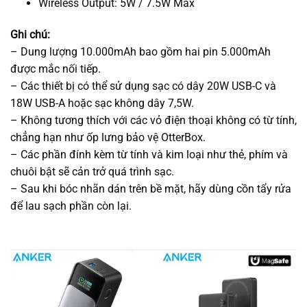
Wireless Output: 5W / 7.5W Max
Ghi chú:
– Dung lượng 10.000mAh bao gồm hai pin 5.000mAh
được mắc nối tiếp.
– Các thiết bị có thể sử dụng sạc có dây 20W USB-C và
18W USB-A hoặc sạc không dây 7,5W.
– Không tương thích với các vỏ điện thoại không có từ tính,
chẳng hạn như ốp lưng bảo vệ OtterBox.
– Các phần đính kèm từ tính và kim loại như thẻ, phím và
chuôi bật sẽ cản trở quá trình sạc.
– Sau khi bóc nhãn dán trên bề mặt, hãy dùng cồn tẩy rửa
để lau sạch phần còn lại.