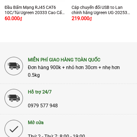
Đầu Bấm Mạng RJ45 CAT6
Cáp chuyển đổi USB to Lan
10C/Túi Ugreen 20333 Cao Cấp
chính hãng Ugreen UG-20253
Chính Hãng Ugreen
màu trắng hỗ trợ Macbook,
60.000
219.000
₫
₫
Windows 10/100Mbps
MIỄN PHÍ GIAO HÀNG TOÀN QUỐC
Đơn hàng 900k + nhỏ hơn 30cm + nhẹ hơn
0.5kg
Hỗ trợ 24/7
0979 577 948
Mở cửa
Thứ 2 - Thứ 7: 8:00 - 19:00