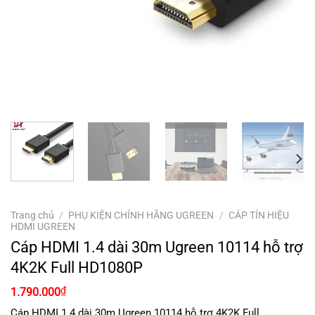
Trang chủ
/
PHỤ KIỆN CHÍNH HÃNG UGREEN
/
CÁP TÍN HIỆU
HDMI UGREEN
Cáp HDMI 1.4 dài 30m Ugreen 10114 hỗ trợ
4K2K Full HD1080P
Giá
Giá
₫
1.790.000
gốc
hiện
là:
tại
Cáp HDMI 1.4 dài 30m Ugreen 10114 hỗ trợ 4K2K Full