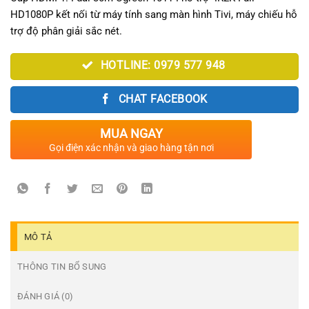
1.850.000₫.
là:
HD1080P kết nối từ máy tính sang màn hình Tivi, máy chiếu hỗ
1.790.000₫.
trợ độ phân giải sắc nét.
HOTLINE: 0979 577 948
CHAT FACEBOOK
MUA NGAY
Gọi điện xác nhận và giao hàng tận nơi
MÔ TẢ
THÔNG TIN BỔ SUNG
ĐÁNH GIÁ (0)