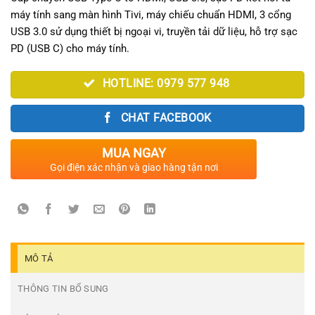
790.000₫.
là:
máy tính sang màn hình Tivi, máy chiếu chuẩn HDMI, 3 cổng
690.000₫.
USB 3.0 sử dụng thiết bị ngoại vi, truyền tải dữ liệu, hỗ trợ sạc
PD (USB C) cho máy tính.
HOTLINE: 0979 577 948
CHAT FACEBOOK
MUA NGAY
Gọi điện xác nhận và giao hàng tận nơi
MÔ TẢ
THÔNG TIN BỔ SUNG