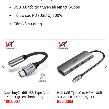
USB 3.0 tốc độ truyền tải lên tới 5Gbps
Hỗ trợ sạc PD (USB C) 100W
Cắm và sử dụng
Cáp chuyển đổi USB Type C to
Hub USB Type C to HDMI, USB
3.5mm Ugreen chính hãng
3.0, Audio 3.5mm, sạc PD
30632
Ugreen 80132
100.000
850.000
₫
₫