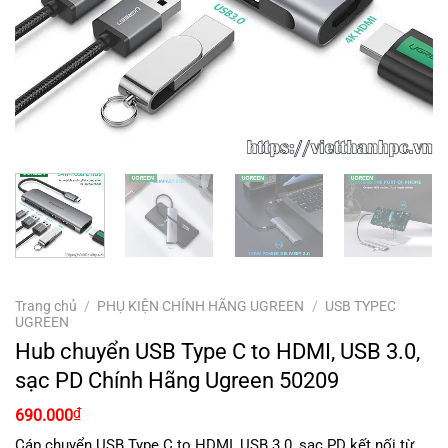
Trang chủ
/
PHỤ KIỆN CHÍNH HÃNG UGREEN
/
USB TYPEC
UGREEN
Hub chuyển USB Type C to HDMI, USB 3.0,
sạc PD Chính Hãng Ugreen 50209
Giá
Giá
₫
690.000
gốc
hiện
là:
tại
Cáp chuyển USB Type C to HDMI, USB 3.0, sạc PD kết nối từ