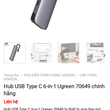
Trang chủ
/
PHỤ KIỆN CHÍNH HÃNG UGREEN
/
USB TYPEC
UGREEN
Hub USB Type C 6-in-1 Ugreen 70649 chính
hãng
Liên hệ
Hub USB Type C 6-in-1 Ugreen 70649 là thiết bị giúp bạn mở