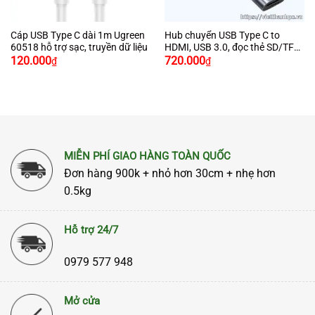
Cáp USB Type C dài 1m Ugreen
Hub chuyển USB Type C to
60518 hỗ trợ sạc, truyền dữ liệu
HDMI, USB 3.0, đọc thẻ SD/TF
Ugreen 70410
120.000
720.000
₫
₫
MIỄN PHÍ GIAO HÀNG TOÀN QUỐC
Đơn hàng 900k + nhỏ hơn 30cm + nhẹ hơn
0.5kg
Hỗ trợ 24/7
0979 577 948
Mở cửa