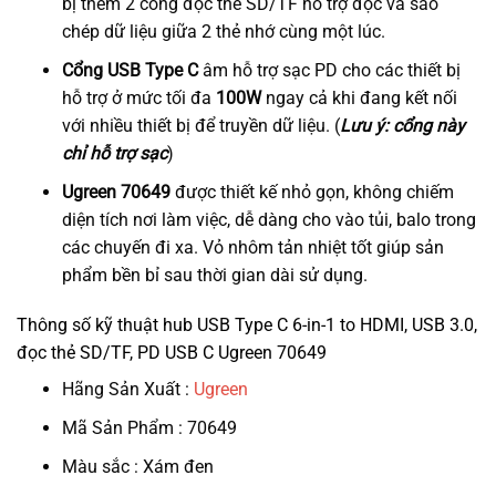
bị thêm 2 cổng đọc thẻ SD/TF hỗ trợ đọc và sao
chép dữ liệu giữa 2 thẻ nhớ cùng một lúc.
Cổng USB Type C
âm hỗ trợ sạc PD cho các thiết bị
hỗ trợ ở mức tối đa
100W
ngay cả khi đang kết nối
với nhiều thiết bị để truyền dữ liệu. (
Lưu ý: cổng này
chỉ hỗ trợ sạc
)
Ugreen 70649
được thiết kế nhỏ gọn, không chiếm
diện tích nơi làm việc, dễ dàng cho vào tủi, balo trong
các chuyến đi xa. Vỏ nhôm tản nhiệt tốt giúp sản
phẩm bền bỉ sau thời gian dài sử dụng.
Thông số kỹ thuật hub USB Type C 6-in-1 to HDMI, USB 3.0,
đọc thẻ SD/TF, PD USB C Ugreen 70649
Hãng Sản Xuất :
Ugreen
Mã Sản Phẩm : 70649
Màu sắc : Xám đen