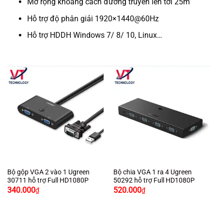
Mở rộng khoảng cách đường truyền lên tới 25m
Hỗ trợ độ phân giải 1920×1440@60Hz
Hỗ trợ HDDH Windows 7/ 8/ 10, Linux…
Bộ gộp VGA 2 vào 1 Ugreen
Bộ chia VGA 1 ra 4 Ugreen
30711 hỗ trợ Full HD1080P
50292 hỗ trợ Full HD1080P
340.000
520.000
₫
₫