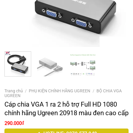
Trang chủ
/
PHỤ KIỆN CHÍNH HÃNG UGREEN
/
BỘ CHIA VGA
UGREEN
Cáp chia VGA 1 ra 2 hỗ trợ Full HD 1080
chính hãng Ugreen 20918 màu đen cao cấp
₫
290.000