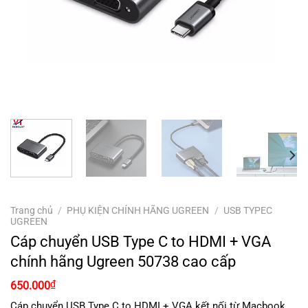
Trang chủ
/
PHỤ KIỆN CHÍNH HÃNG UGREEN
/
USB TYPEC
UGREEN
Cáp chuyển USB Type C to HDMI + VGA
chính hãng Ugreen 50738 cao cấp
₫
650.000
Cáp chuyển USB Type C to HDMI + VGA kết nối từ Macbook,