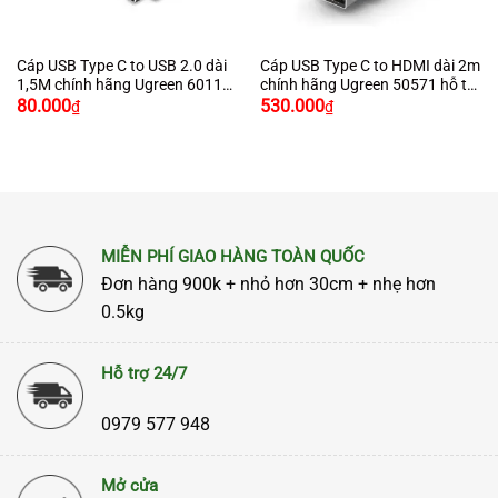
Cáp USB Type C to USB 2.0 dài
Cáp USB Type C to HDMI dài 2m
1,5M chính hãng Ugreen 60117
chính hãng Ugreen 50571 hỗ trợ
màu đen cao cấp
4K2K cao cấp
80.000
530.000
₫
₫
MIỄN PHÍ GIAO HÀNG TOÀN QUỐC
Đơn hàng 900k + nhỏ hơn 30cm + nhẹ hơn
0.5kg
Hỗ trợ 24/7
0979 577 948
Mở cửa