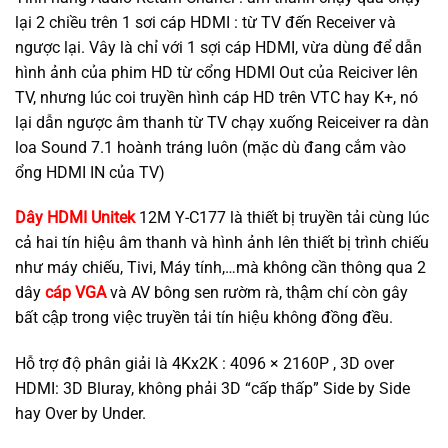
lại 2 chiều trên 1 sơi cáp HDMI : từ TV đến Receiver và
ngược lại. Vây là chỉ với 1 sợi cáp HDMI, vừa dùng để dẫn
hình ảnh của phim HD từ cổng HDMI Out của Reiciver lên
TV, nhưng lúc coi truyền hình cáp HD trên VTC hay K+, nó
lại dẫn ngược âm thanh từ TV chạy xuống Reiceiver ra dàn
loa Sound 7.1 hoành tráng luôn (mặc dù đang cắm vào
ổng HDMI IN của TV)
Dây HDMI Unitek
12M Y-C177 là thiết bị truyền tải cùng lúc
cả hai tín hiệu âm thanh và hình ảnh lên thiết bị trình chiếu
như máy chiếu, Tivi, Máy tính,…mà không cần thông qua 2
dây
cáp VGA
và AV bông sen rườm rà, thậm chí còn gây
bất cập trong việc truyền tải tín hiệu không đồng đều.
Hỗ trợ độ phân giải là 4Kx2K : 4096 × 2160P , 3D over
HDMI: 3D Bluray, không phải 3D “cấp thấp” Side by Side
hay Over by Under.