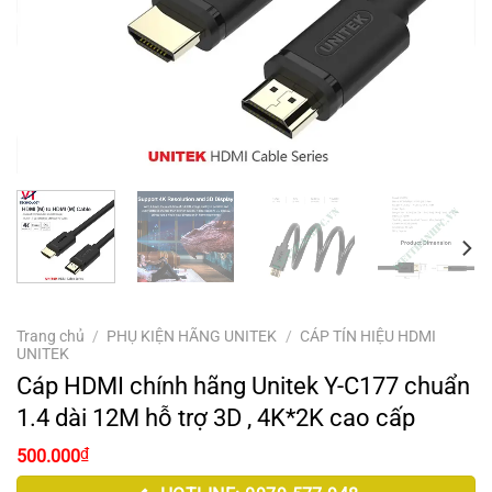
Trang chủ
/
PHỤ KIỆN HÃNG UNITEK
/
CÁP TÍN HIỆU HDMI
UNITEK
Cáp HDMI chính hãng Unitek Y-C177 chuẩn
1.4 dài 12M hỗ trợ 3D , 4K*2K cao cấp
₫
500.000