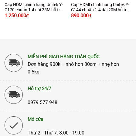
Cáp HDMI chính hãng Unitek Y-
Cáp HDMI chính hãng Unitek Y-
C170 chuẩn 1.4 dài 25M hỗ trợ
C144 chuẩn 1.4 dài 20M hỗ trợ
3D , 4K*2K cao cấp
3D , 4K*2K cao cấp
1.250.000
890.000
₫
₫
MIỄN PHÍ GIAO HÀNG TOÀN QUỐC
Đơn hàng 900k + nhỏ hơn 30cm + nhẹ hơn
0.5kg
Hỗ trợ 24/7
0979 577 948
Mở cửa
Thứ 2 - Thứ 7: 8:00 - 19:00