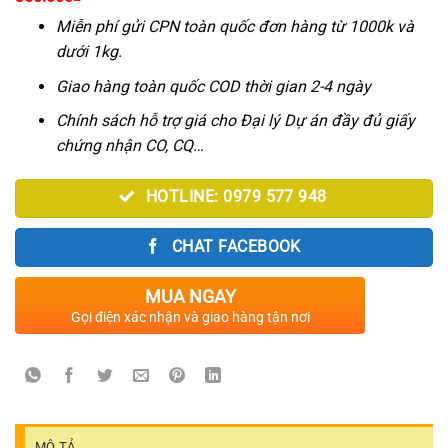
gốc
hiện
là:
tại
Miễn phí gửi CPN toàn quốc đơn hàng từ 1000k và
390.000₫.
là:
dưới 1kg.
350.000₫.
Giao hàng toàn quốc COD thời gian 2-4 ngày
Chính sách hỗ trợ giá cho Đại lý Dự án đầy đủ giấy
chứng nhận CO, CQ…
HOTLINE: 0979 577 948
CHAT FACEBOOK
MUA NGAY
Gọi điện xác nhận và giao hàng tận nơi
MÔ TẢ