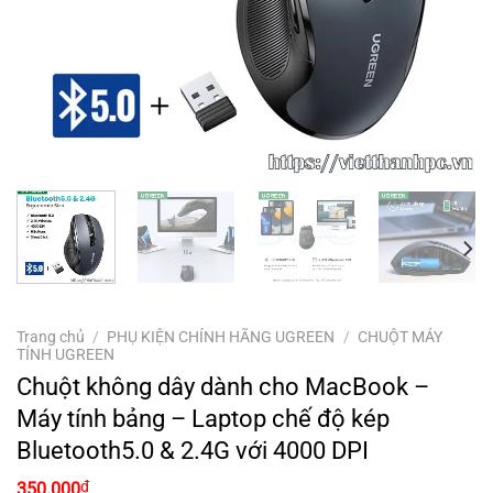
Trang chủ
/
PHỤ KIỆN CHÍNH HÃNG UGREEN
/
CHUỘT MÁY
TÍNH UGREEN
Chuột không dây dành cho MacBook –
Máy tính bảng – Laptop chế độ kép
Bluetooth5.0 & 2.4G với 4000 DPI
Giá
Giá
₫
350.000