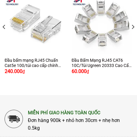
Đầu bấm mạng RJ45 Chuẩn
Đầu Bấm Mạng RJ45 CAT6
Cat5e 100/túi cao cấp chính
10C/Túi Ugreen 20333 Cao Cấp
hãng Ugreen 50246 cao cấp
Chính Hãng Ugreen
240.000
60.000
₫
₫
MIỄN PHÍ GIAO HÀNG TOÀN QUỐC
Đơn hàng 900k + nhỏ hơn 30cm + nhẹ hơn
0.5kg