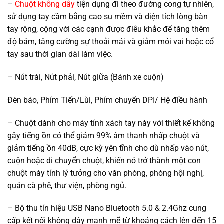
–
Chuột không dây
tiện dụng đi theo đường cong tự nhiên,
sử dụng tay cầm bằng cao su mềm và diện tích lòng bàn
tay rộng, cộng với các cạnh được điêu khắc để tăng thêm
độ bám, tăng cường sự thoải mái và giảm mỏi vai hoặc cổ
tay sau thời gian dài làm việc.
– Nút trái, Nút phải, Nút giữa (Bánh xe cuộn)
Đèn báo, Phím Tiến/Lùi, Phím chuyển DPI/ Hệ điều hành
– Chuột dành cho máy tính xách tay này với thiết kế không
gây tiếng ồn có thể giảm 99% âm thanh nhấp chuột và
giảm tiếng ồn 40dB, cực kỳ yên tĩnh cho dù nhấp vào nút,
cuộn hoặc di chuyển chuột, khiến nó trở thành một con
chuột máy tính lý tưởng cho văn phòng, phòng hội nghị,
quán cà phê, thư viện, phòng ngủ.
– Bộ thu tín hiệu USB Nano Bluetooth 5.0 & 2.4Ghz cung
cấp kết nối không dây mạnh mẽ từ khoảng cách lên đến 15