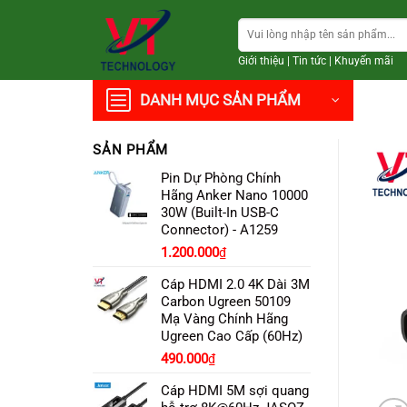
Chuyển
Tìm
đến
kiếm:
nội
Giới thiệu
|
Tin tức
|
Khuyến mãi
dung
DANH MỤC SẢN PHẨM
SẢN PHẨM
Pin Dự Phòng Chính
Hãng Anker Nano 10000
30W (Built-In USB-C
Connector) - A1259
Giá
Giá
1.200.000
₫
gốc
hiện
Cáp HDMI 2.0 4K Dài 3M
là:
tại
Carbon Ugreen 50109
1.350.000₫.
là:
Mạ Vàng Chính Hãng
1.200.000₫.
Ugreen Cao Cấp (60Hz)
490.000
₫
Cáp HDMI 5M sợi quang