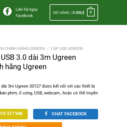
Liên hệ ngay
₫
0
GIỎ HÀNG /
0.000
Facebook
ỆN CHÍNH HÃNG UGREEN
/
CÁP USB UGREEN
i USB 3.0 dài 3m Ugreen
h hãng Ugreen
 dài 3m Ugreen 30127 được kết nối với các thiết bị
, bàn phím, ổ cứng, USB, webcam…hoặc có thể truyền
79 577 948
CHAT FACEBOOK