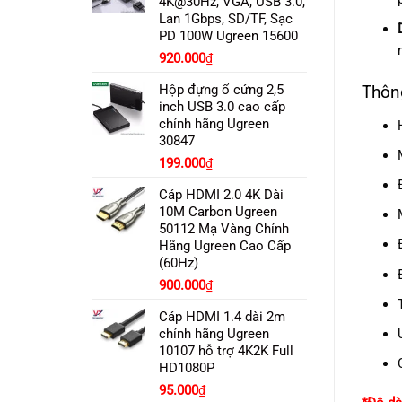
4K@30Hz, VGA, USB 3.0,
Lan 1Gbps, SD/TF, Sạc
PD 100W Ugreen 15600
Giá
Giá
920.000
₫
gốc
hiện
Hộp đựng ổ cứng 2,5
Thông
là:
tại
inch USB 3.0 cao cấp
1.350.000₫.
là:
chính hãng Ugreen
920.000₫.
30847
199.000
₫
Cáp HDMI 2.0 4K Dài
10M Carbon Ugreen
50112 Mạ Vàng Chính
Hãng Ugreen Cao Cấp
(60Hz)
900.000
₫
Cáp HDMI 1.4 dài 2m
chính hãng Ugreen
10107 hỗ trợ 4K2K Full
HD1080P
Giá
Giá
95.000
₫