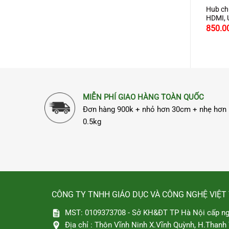
ạng RJ45 CAT6
Cáp Mạng Đúc Sẵn Cat6 Dài
Hub ch
/Túi Ugreen 20333 Cao Cấp
2M Chính Hãng Ugreen 11202
HDMI, U
nh Hãng Ugreen
Cao Cấp
sạc PD
000
50.000
850.0
₫
₫
MIỄN PHÍ GIAO HÀNG TOÀN QUỐC
Đơn hàng 900k + nhỏ hơn 30cm + nhẹ hơn
0.5kg
CÔNG TY TNHH GIÁO DỤC VÀ CÔNG NGHỆ VIỆT
MST: 0109373708 - Sở KH&ĐT TP Hà Nội cấp ng
Địa chỉ :
Thôn Vĩnh Ninh X.Vĩnh Quỳnh, H.Thanh T