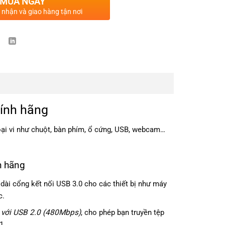
MUA NGAY
c nhận và giao hàng tận nơi
hính hãng
oại vi như chuột, bàn phím, ổ cứng, USB, webcam…
h hãng
ài cổng kết nối USB 3.0 cho các thiết bị như máy
c.
 với USB 2.0 (480Mbps)
, cho phép bạn truyền tệp
1.