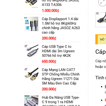
hỗ trợ 8K@60Hz JASOZ
A133 T-A306
Giá
Giá
1.000.000
₫
gốc
hiện
Cáp Displayport 1.4 dài
là:
tại
1.5M hỗ trợ 8K@60Hz
1.150.000₫.
là:
chính hãng JASOZ A263
1.000.000₫.
cao cấp
Giá
Giá
200.000
₫
MÔ 
gốc
hiện
Cáp USB Type C to
là:
tại
Cáp
HDMI dài 3m Ugreen
250.000₫.
là:
50766 hỗ trợ 4K2K
200.000₫.
Cáp nố
650.000
₫
hoặc có
Cáp Mạng LAN CAT7
STP Chống Nhiễu Chính
Tính
Hãng Ugreen 11271 Dài
5M Màu Đen Cao Cấp
200.000
₫
Hub Đa Năng USB Type-
C 9 trong 1 ra HDMI