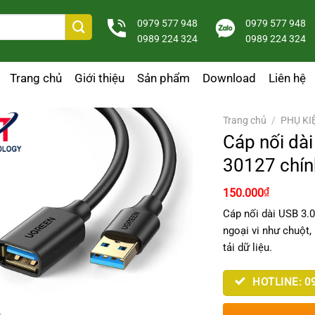
0979 577 948
0979 577 948
0989 224 324
0989 224 324
Trang chủ
Giới thiệu
Sản phẩm
Download
Liên hệ
Trang chủ
/
PHỤ KI
Cáp nối dà
30127 chín
₫
150.000
Cáp nối dài USB 3.0
ngoại vi như chuột
tải dữ liệu.
HOTLINE: 09