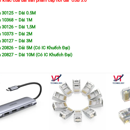
i khác của dải sản phẩm cáp nối dài USB 3.0
 30125 – Dài 0.5M
 10368 – Dài 1M
 30126 – Dài 1,5M
 10373 – Dài 2M
 30127 – Dài 3M
 20826 – Dải 5M (Có IC Khuếch Đại)
 20827 – Dài 10M (Có IC Khuếch Đại)
+
+