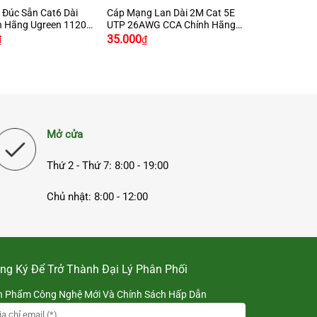
Đúc Sẵn Cat6 Dài
Cáp Mạng Lan Dài 2M Cat 5E
h Hãng Ugreen 11207
UTP 26AWG CCA Chính Hãng
Ugreen11231 Cao Cấp
35.000
₫
₫
Mở cửa
Thứ 2 - Thứ 7: 8:00 - 19:00
Chủ nhật: 8:00 - 12:00
ng Ký Để Trở Thành Đại Lý Phân Phối
n Phẩm Công Nghệ Mới Và Chính Sách Hấp Dẫn