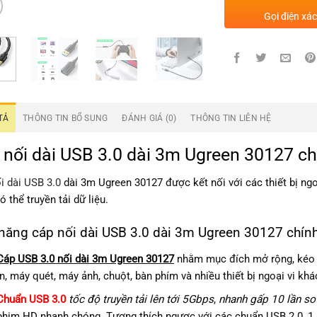
Gọi điện xá
TẢ
THÔNG TIN BỔ SUNG
ĐÁNH GIÁ (0)
THÔNG TIN LIÊN HỆ
 nối dài USB 3.0 dài 3m Ugreen 30127 c
i dài USB 3.0
dài 3m Ugreen 30127 được kết nối với các thiết bị ng
 thể truyền tải dữ liệu.
 năng cáp nối dài USB 3.0 dài 3m Ugreen 30127 chín
Cáp USB 3.0 nối dài 3m Ugreen 30127
nhằm mục đích mở rộng, kéo d
in, máy quét, máy ảnh, chuột, bàn phím và nhiều thiết bị ngoại vi khá
Chuẩn USB 3.0
tốc độ truyền tải lên tới 5Gbps
,
nhanh gấp 10 lần so
phim HD nhanh chóng. Tương thích ngược với các chuẩn USB 2.0, 1.