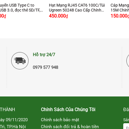
uyển USB Type C to
Hạt Mạng RJ45 CAT6 100C/Túi
Cáp Mạng 
SB 3.0, đọc thẻ SD/TF,
Ugreen 50248 Cao Cấp Chính
15M Chín
 Ugreen 70411
Hãng Ugreen
Cao Cấp
00
450.000
150.000
₫
₫
Hỗ trợ 24/7
0979 577 948
 THÀNH
Chính Sách Của Chúng Tôi
Đă
ày 09/11/2020
Chính sách bảo mật
Sả
rì, TP.Hà Nội
Chính sách đổi trả & hoàn tiền