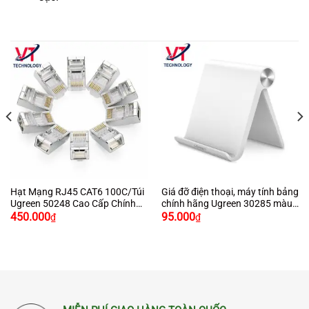
Hạt Mạng RJ45 CAT6 100C/Túi
Giá đỡ điện thoại, máy tính bảng
Ugreen 50248 Cao Cấp Chính
chính hãng Ugreen 30285 màu
Hãng Ugreen
Trắng cao cấp
450.000
95.000
₫
₫