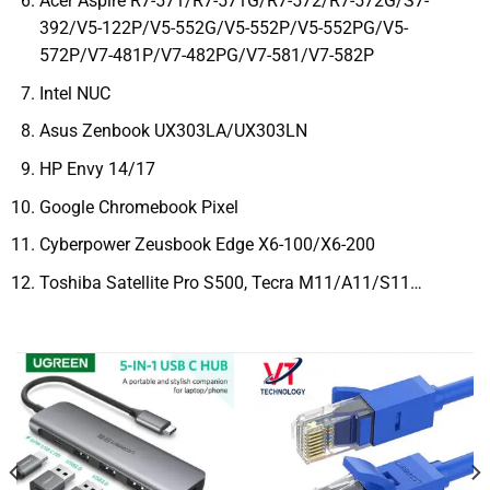
Acer Aspire R7-571/R7-571G/R7-572/R7-572G/S7-
392/V5-122P/V5-552G/V5-552P/V5-552PG/V5-
572P/V7-481P/V7-482PG/V7-581/V7-582P
Intel NUC
Asus Zenbook UX303LA/UX303LN
HP Envy 14/17
Google Chromebook Pixel
Cyberpower Zeusbook Edge X6-100/X6-200
Toshiba Satellite Pro S500, Tecra M11/A11/S11…