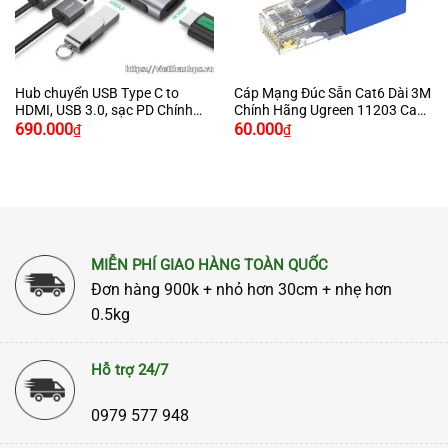
Hub chuyển USB Type C to
Cáp Mạng Đúc Sẵn Cat6 Dài 3M
HDMI, USB 3.0, sạc PD Chính
Chính Hãng Ugreen 11203 Cao
Giá
Giá
Hãng Ugreen 50209
Cấp
690.000
60.000
₫
₫
gốc
hiện
là:
tại
790.000₫.
là:
690.000₫.
MIỄN PHÍ GIAO HÀNG TOÀN QUỐC
Đơn hàng 900k + nhỏ hơn 30cm + nhẹ hơn
0.5kg
Hỗ trợ 24/7
0979 577 948