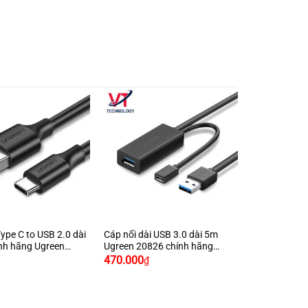
+
ype C to USB 2.0 dài
Cáp nối dài USB 3.0 dài 5m
nh hãng Ugreen
Ugreen 20826 chính hãng
Giá
Giá
u đen cao cấp
Ugreen
470.000
₫
gốc
hiện
là:
tại
550.000₫.
là:
470.000₫.