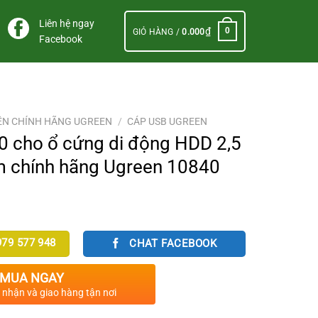
Liên hệ ngay
₫
0
GIỎ HÀNG /
0.000
Facebook
ỆN CHÍNH HÃNG UGREEN
/
CÁP USB UGREEN
0 cho ổ cứng di động HDD 2,5
5m chính hãng Ugreen 10840
79 577 948
CHAT FACEBOOK
MUA NGAY
c nhận và giao hàng tận nơi