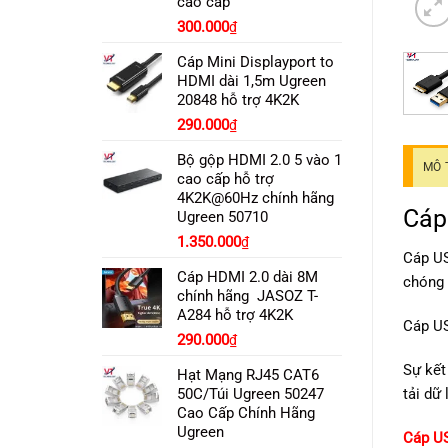
cao cấp
300.000
₫
Cáp Mini Displayport to
HDMI dài 1,5m Ugreen
20848 hỗ trợ 4K2K
290.000
₫
Bộ gộp HDMI 2.0 5 vào 1
MÔ 
cao cấp hỗ trợ
4K2K@60Hz chính hãng
Cáp
Ugreen 50710
1.350.000
₫
Cáp US
Cáp HDMI 2.0 dài 8M
chóng 
chính hãng JASOZ T-
A284 hỗ trợ 4K2K
Cáp US
290.000
₫
Sự kết
Hạt Mạng RJ45 CAT6
50C/Túi Ugreen 50247
tải dữ
Cao Cấp Chính Hãng
Ugreen
Cáp US