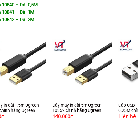
 10840 – Dài 0,5M
 10841 – Dài 1M
 10842 – Dài 2M
+
+
y in dài 1,5m Ugreen
Dây máy in dài 5m Ugreen
Cáp USB T
chính hãng Ugreen
10352 chính hãng Ugreen
0,25M chí
Liên hệ
60114 mà
0
140.000
₫
₫