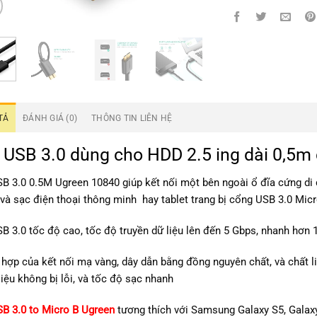
TẢ
ĐÁNH GIÁ (0)
THÔNG TIN LIÊN HỆ
 USB 3.0 dùng cho HDD 2.5 ing dài 0,5m
B 3.0 0.5M Ugreen 10840 giúp kết nối một bên ngoài ổ đĩa cứng di đ
và sạc điện thoại thông minh hay tablet trang bị cổng USB 3.0 Mic
B 3.0 tốc độ cao, tốc độ truyền dữ liệu lên đến 5 Gbps, nhanh hơn 1
 hợp của kết nối mạ vàng, dây dẫn bằng đồng nguyên chất, và chất li
 liệu không bị lỗi, và tốc độ sạc nhanh
B 3.0 to Micro B Ugreen
tương thích với Samsung Galaxy S5, Galaxy