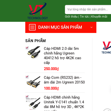
Chuyển
Tìm
đến
kiếm:
nội
Giới thiệu
|
Tin tức
|
Khuyến mãi
dung
DANH MỤC SẢN PHẨM
SẢN PHẨM
Cáp HDMI 2.0 dài 5m
chính hãng Ugreen
40412 hỗ trợ 4K2K cao
cấp
250.000
₫
Cáp Com (RS232) âm -
âm dài 2m Ugreen 20150
100.000
₫
Cáp HDMI chính hãng
Unitek Y-C141 chuẩn 1.4
dài 8M hỗ trợ 3D , 4K*2K