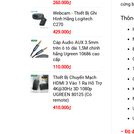
260.000
₫
cứng b
Webcam - Thiết Bị Ghi
Thông
Hình Hãng Logitech
C270
Giá
Giá
429.000
₫
gốc
hiện
Cáp Audio AUX 3.5mm
là:
tại
trên ô tô dài 1,5M chính
450.000₫.
là:
hãng Ugreen 10686 cao
429.000₫.
cấp
Giá
Giá
110.000
₫
gốc
hiện
Thiết Bị Chuyển Mạch
là:
tại
HDMI 3 Vào 1 Ra Hỗ Trợ
180.000₫.
là:
4K@30Hz 3D 1080p
110.000₫.
UGREEN 80125 (Có
remote)
Giá
Giá
410.000
₫
gốc
hiện
là:
tại
490.000₫.
là:
410.000₫.
– Độ d