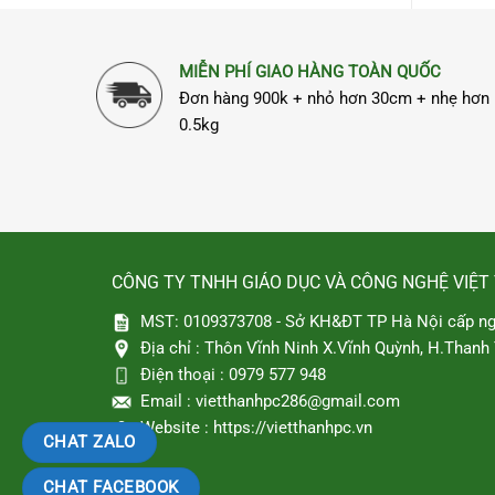
MIỄN PHÍ GIAO HÀNG TOÀN QUỐC
Đơn hàng 900k + nhỏ hơn 30cm + nhẹ hơn
0.5kg
CÔNG TY TNHH GIÁO DỤC VÀ CÔNG NGHỆ VIỆT
MST: 0109373708 - Sở KH&ĐT TP Hà Nội cấp ng
Địa chỉ :
Thôn Vĩnh Ninh X.Vĩnh Quỳnh, H.Thanh T
Điện thoại :
0979 577 948
Email :
vietthanhpc286@gmail.com
Website :
https://vietthanhpc.vn
CHAT ZALO
CHAT FACEBOOK