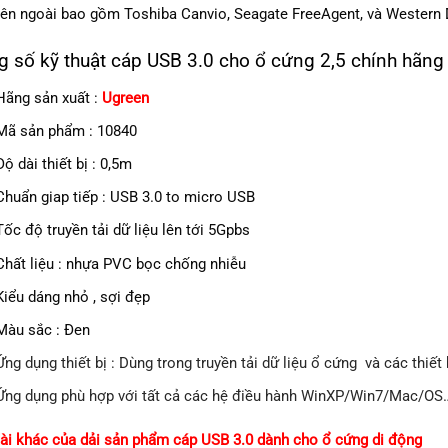
ên ngoài bao gồm Toshiba Canvio, Seagate FreeAgent, và Western D
 số kỹ thuật cáp USB 3.0 cho ổ cứng 2,5 chính hãng
Hãng sản xuất :
Ugreen
Mã sản phẩm : 10840
Độ dài thiết bị : 0,5m
Chuẩn giap tiếp : USB 3.0 to micro USB
Tốc độ truyền tải dữ liệu lên tới 5Gpbs
Chất liệu : nhựa PVC bọc chống nhiễu
Kiểu dáng nhỏ , sợi đẹp
Màu sắc : Đen
Ứng dụng thiết bị : Dùng trong truyền tải dữ liệu ổ cứng và các thiết
Ứng dụng phù hợp với tất cả các hệ điều hành WinXP/Win7/Mac/OS
ài khác của dải sản phẩm cáp USB 3.0 dành cho ổ cứng di động