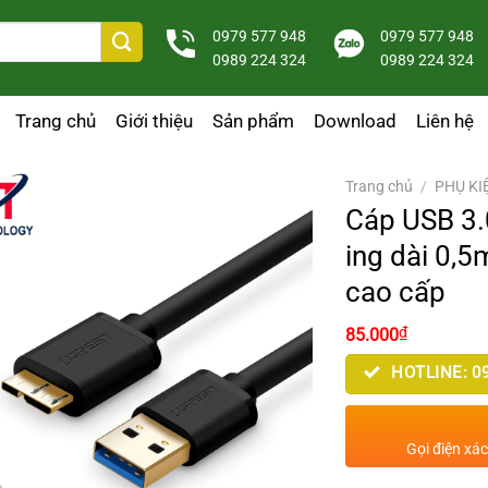
0979 577 948
0979 577 948
0989 224 324
0989 224 324
Trang chủ
Giới thiệu
Sản phẩm
Download
Liên hệ
Trang chủ
/
PHỤ KI
Cáp USB 3.
ing dài 0,
cao cấp
₫
85.000
HOTLINE: 09
Gọi điện xá