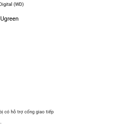
igital (WD)
 Ugreen
 bị có hỗ trợ cổng giao tiếp
…