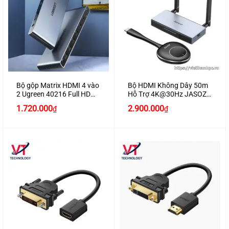
Bộ gộp Matrix HDMI 4 vào
Bộ HDMI Không Dây 50m
2 Ugreen 40216 Full HD
Hỗ Trợ 4K@30Hz JASOZ
1080P + Optical + 3,5mm
T-G168 Cao Cấp
Giá
Giá
1.720.000
2.900.000
₫
₫
gốc
hiện
là:
tại
3.100.000₫.
là:
2.900.000₫.