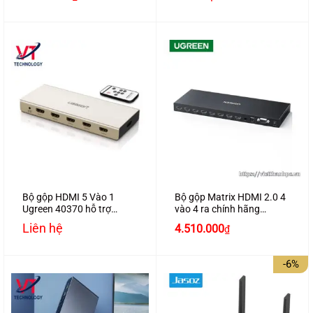
40873
Bộ gộp HDMI 5 Vào 1
Bộ gộp Matrix HDMI 2.0 4
Ugreen 40370 hỗ trợ
vào 4 ra chính hãng
Audio Optical + 3.5mm
Ugreen – UG70436
Liên hệ
4.510.000
₫
-6%