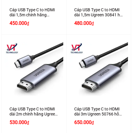
Cáp USB Type C to HDMI
Cáp USB Type C to HDMI
dài 1,5m chính hãng
dài 1,5m Ugreen 30841 hỗ
Ugreen 50570 hỗ trợ 4K2K
trợ 4K2K
Giá
Giá
450.000
480.000
₫
₫
cao cấp
gốc
hiện
là:
tại
490.000₫.
là:
450.000₫.
Cáp USB Type C to HDMI
Cáp USB Type C to HDMI
dài 2m chính hãng Ugreen
dài 3m Ugreen 50766 hỗ
50571 hỗ trợ 4K2K cao
trợ 4K2K
530.000
650.000
₫
₫
cấp