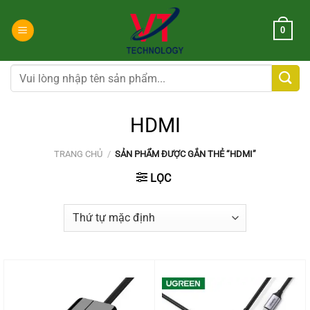
Chuyển
đến
0
nội
dung
Tìm
kiếm:
HDMI
TRANG CHỦ
/
SẢN PHẨM ĐƯỢC GẮN THẺ “HDMI”
LỌC