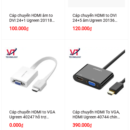
Cáp chuyển HDMI âm to
Cáp chuyển HDMI to DVI
DVI 24+1 Ugreen 20118
24+5 âm Ugreen 20136
dài 25cm
chính hãng
100.000
120.000
₫
₫
Cáp chuyển HDMI to VGA
Cáp chuyển HDMI To VGA,
Ugreen 40247 hỗ trợ
HDMI Ugreen 40744 chính
Audio
hãng
0.000
390.000
₫
₫