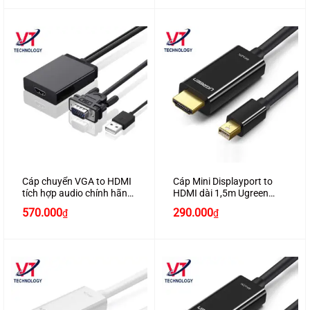
Cáp chuyển VGA to HDMI
Cáp Mini Displayport to
tích hợp audio chính hãng
HDMI dài 1,5m Ugreen
Ugreen 40213 cao cấp
20848 hỗ trợ 4K2K
570.000
290.000
₫
₫