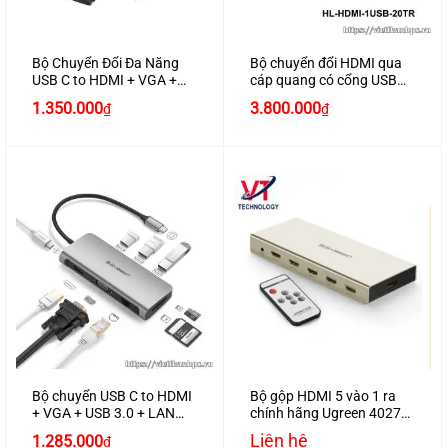
Bộ Chuyển Đổi Đa Năng
Bộ chuyển đổi HDMI qua
USB C to HDMI + VGA +
cáp quang có cổng USB
LAN 1Gbps + Hub USB3.0
HO-LINK HL-HDMI-1USB-
1.350.000
3.800.000
₫
₫
+ SD/TF + Audio Ugreen
20TR
80133 cao cấp
Bộ chuyển USB C to HDMI
Bộ gộp HDMI 5 vào 1 ra
+ VGA + USB 3.0 + LAN
chính hãng Ugreen 40279
1Gbps + Card Reader đa
hỗ trợ 4K2K cao cấp
Liên hệ
1.285.000
₫
năng chinh hãng Ugreen