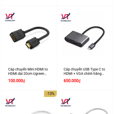
Cáp chuyển Mini HDMI to
Cáp chuyển USB Type C to
HDMI dài 20cm Ugreen
HDMI + VGA chính hãng
20137
Ugreen 50738 cao cấp
100.000
650.000
₫
₫
-13%