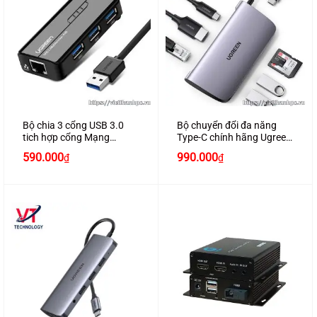
Bộ chia 3 cổng USB 3.0
Bộ chuyển đổi đa năng
tich hợp cổng Mạng
Type-C chính hãng Ugreen
Gigabit 10/100 /
50852 cao cấp
590.000
990.000
₫
₫
1000Mbps chính hãng
Ugreen 20265