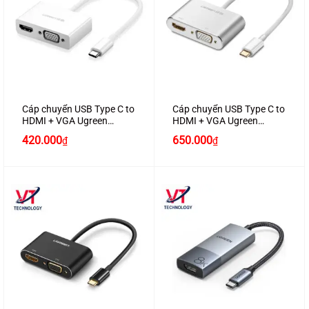
Cáp chuyển USB Type C to
Cáp chuyển USB Type C to
HDMI + VGA Ugreen
HDMI + VGA Ugreen
30843
50317 cao cấp
Giá
Giá
420.000
650.000
₫
₫
gốc
hiện
là:
tại
480.000₫.
là:
420.000₫.