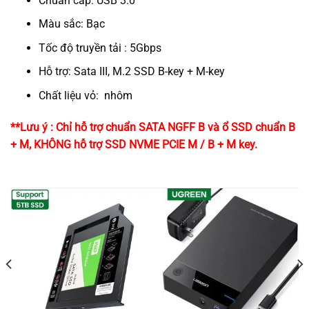
Chuẩn cáp: USB 3.0
Màu sắc: Bạc
Tốc độ truyền tải : 5Gbps
Hỗ trợ: Sata III, M.2 SSD B-key + M-key
Chất liệu vỏ: nhôm
**Lưu ý : Chỉ hỗ trợ chuẩn SATA NGFF B và ổ SSD chuẩn B
+ M, KHÔNG hỗ trợ SSD NVME PCIE M / B + M key.