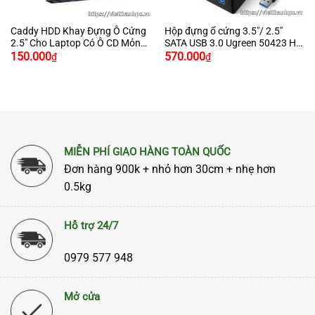
Caddy HDD Khay Đựng Ô Cứng
Hộp đựng ổ cứng 3.5″/ 2.5″
2.5″ Cho Laptop Có Ô CD Mỏng
SATA USB 3.0 Ugreen 50423 Hỗ
Giá
Giá
9.5mm Chính Hãng Ugreen
Trợ HDD 16TB
150.000
570.000
₫
₫
gốc
hiện
70657 Cao Cấp
là:
tại
650.000₫.
là:
570.000₫.
MIỄN PHÍ GIAO HÀNG TOÀN QUỐC
Đơn hàng 900k + nhỏ hơn 30cm + nhẹ hơn
0.5kg
Hỗ trợ 24/7
0979 577 948
Mở cửa