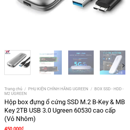
Trang chủ
/
PHỤ KIỆN CHÍNH HÃNG UGREEN
/
BOX SSD - HDD -
M2 UGREEN
Hộp box đựng ổ cứng SSD M.2 B-Key & MB
Key 2TB USB 3.0 Ugreen 60530 cao cấp
(Vỏ Nhôm)
₫
450.000