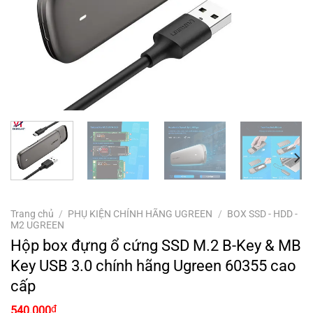
Trang chủ
/
PHỤ KIỆN CHÍNH HÃNG UGREEN
/
BOX SSD - HDD -
M2 UGREEN
Hộp box đựng ổ cứng SSD M.2 B-Key & MB
Key USB 3.0 chính hãng Ugreen 60355 cao
cấp
₫
540.000