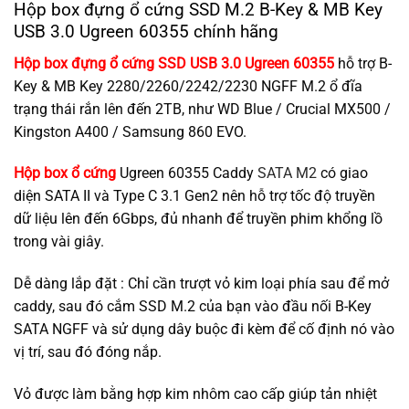
Hộp box đựng ổ cứng SSD M.2 B-Key & MB Key
USB 3.0 Ugreen 60355 chính hãng
Hộp box đựng ổ cứng SSD USB 3.0 Ugreen 60355
hỗ trợ B-
Key & MB Key 2280/2260/2242/2230 NGFF M.2 ổ đĩa
trạng thái rắn lên đến 2TB, như WD Blue / Crucial MX500 /
Kingston A400 / Samsung 860 EVO.
Hộp box ổ cứng
Ugreen 60355 Caddy
SATA M2
có giao
diện SATA II và Type C 3.1 Gen2 nên hỗ trợ tốc độ truyền
dữ liệu lên đến 6Gbps, đủ nhanh để truyền phim khổng lồ
trong vài giây.
Dễ dàng lắp đặt : Chỉ cần trượt vỏ kim loại phía sau để mở
caddy, sau đó cắm SSD M.2 của bạn vào đầu nối B-Key
SATA NGFF và sử dụng dây buộc đi kèm để cố định nó vào
vị trí, sau đó đóng nắp.
Vỏ được làm bằng hợp kim nhôm cao cấp giúp tản nhiệt