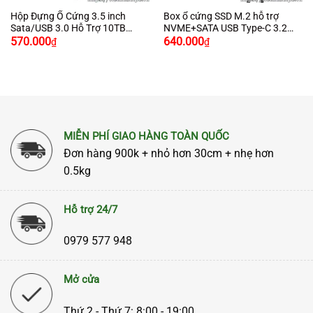
Hộp Đựng Ổ Cứng 3.5 inch
Box ổ cứng SSD M.2 hỗ trợ
Sata/USB 3.0 Hỗ Trợ 10TB
NVME+SATA USB Type-C 3.2
Giá
Giá
Giá
Giá
Chính Hãng Ugreen 50422
GEN2 tốc độ 10Gbps Ugreen
570.000
640.000
₫
₫
gốc
hiện
gốc
hiện
90264 cao cấp (Max 2TB)
là:
tại
là:
tại
650.000₫.
là:
750.000₫.
là:
570.000₫.
640.000₫.
MIỄN PHÍ GIAO HÀNG TOÀN QUỐC
Đơn hàng 900k + nhỏ hơn 30cm + nhẹ hơn
0.5kg
Hỗ trợ 24/7
0979 577 948
Mở cửa
Thứ 2 - Thứ 7: 8:00 - 19:00