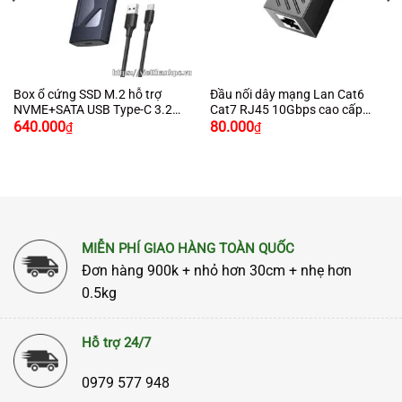
Box ổ cứng SSD M.2 hỗ trợ
Đầu nối dây mạng Lan Cat6
NVME+SATA USB Type-C 3.2
Cat7 RJ45 10Gbps cao cấp
Giá
Giá
GEN2 tốc độ 10Gbps Ugreen
chính hãng Ugreen 20390 màu
640.000
80.000
₫
₫
gốc
hiện
90264 cao cấp (Max 2TB)
đen
là:
tại
750.000₫.
là:
640.000₫.
MIỄN PHÍ GIAO HÀNG TOÀN QUỐC
Đơn hàng 900k + nhỏ hơn 30cm + nhẹ hơn
0.5kg
Hỗ trợ 24/7
0979 577 948