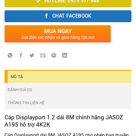
HOTLINE: 0979 577 948
CHAT FACEBOOK
MUA NGAY
Gọi điện xác nhận và giao hàng tận nơi
MÔ TẢ
ĐÁNH GIÁ (0)
THÔNG TIN LIÊN HỆ
Cáp Displayport 1.2 dài 8M chính hãng JASOZ
A195 hỗ trợ 4K2K
Cáp Displayport dài 8M JASOZ A195 cho phép bạn truyền