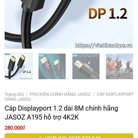
Trang chủ
/
PHỤ KIỆN CHÍNH HÃNG JASOZ
/
CÁP DISPLAYPORT
HÃNG JASOZ
Cáp Displayport 1.2 dài 8M chính hãng
JASOZ A195 hỗ trợ 4K2K
₫
280.000