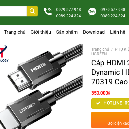
0979 577 948
0979 577 948
0989 224 324
0989 224 324
Trang chủ
Giới thiệu
Sản phẩm
Download
Liên hệ
Trang chủ
/
PHỤ KI
UGREEN
Cáp HDMI 2
Dynamic H
70319 Cao
₫
350.000
HOTLINE: 09
Gọi điện xá