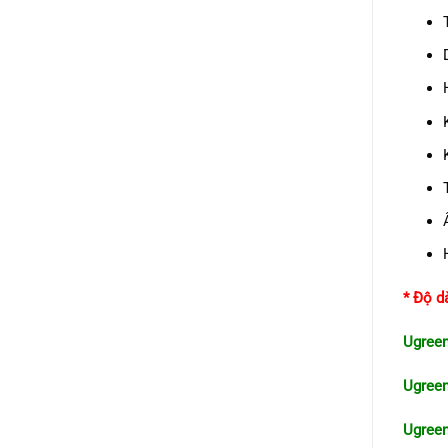
* Độ d
Ugree
Ugreen
Ugree