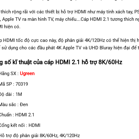
thích rộng rãi với các thiết bị hỗ trợ HDMI như máy tính xách tay, 
, Apple TV ra màn hình TV, máy chiếu….Cáp HDMI 2.1 tương thích ngư
I hiện có.
p HDMI tốc độ cực cao này, độ phân giải 4K/120Hz có thể hiện thị 
 sử dụng cho các đầu phát 4K Apple TV và UHD Bluray hiện đại để 
 số kĩ thuật của cáp HDMI 2.1 hỗ trợ 8K/60Hz
Hãng SX :
Ugreen
Mã SP : 70319
Độ dài : 1M
Màu sắc : Đen
Chuẩn : HDMI 2.1
Cổng kết nối : HDMI
Hỗ trợ độ phân giải 8K/60Hz, 4K/120Hz