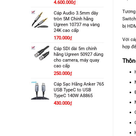
4.600.000
₫
Tương 
Cáp Audio 3.5mm dây
Switch
tròn 5M Chính hãng
Ugreen 10737 mạ vàng
bị HDM
24K cao cấp
170.000
₫
Với cá
hợp để
Cáp SDI dài 5m chính
hãng Ugreen 50927 dùng
Thông
cho camera, máy quay
cao cấp
250.000
₫
Cáp Sạc Hãng Anker 765
USB TypeC to USB
TypeC 140W A8865
Giá
Giá
430.000
₫
gốc
hiện
là:
tại
490.000₫.
là:
430.000₫.