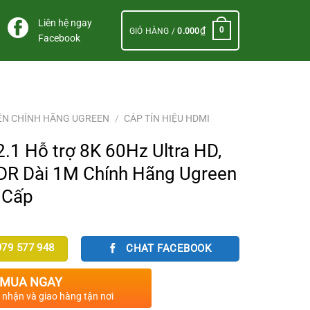
Liên hệ ngay
₫
0
GIỎ HÀNG /
0.000
Facebook
ỆN CHÍNH HÃNG UGREEN
/
CÁP TÍN HIỆU HDMI
.1 Hỗ trợ 8K 60Hz Ultra HD,
DR Dài 1M Chính Hãng Ugreen
 Cấp
79 577 948
CHAT FACEBOOK
MUA NGAY
c nhận và giao hàng tận nơi