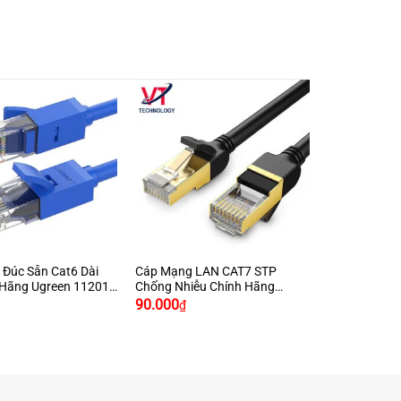
+
Đúc Sẵn Cat6 Dài
Cáp Mạng LAN CAT7 STP
 Hãng Ugreen 11201
Chống Nhiễu Chính Hãng
Ugreen 11268 1M Màu Đen
90.000
₫
Cao Cấp