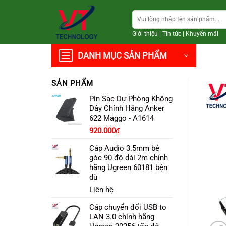
Chuyển
Tìm
đến
kiếm:
nội
Giới thiệu
|
Tin tức
|
Khuyến mãi
dung
DANH MỤC SẢN PHẨM
SẢN PHẨM
Pin Sạc Dự Phòng Không
Dây Chính Hãng Anker
622 Maggo - A1614
Giá
Giá
920.000
₫
gốc
hiện
Cáp Audio 3.5mm bẻ
là:
tại
góc 90 độ dài 2m chính
1.280.000₫.
là:
hãng Ugreen 60181 bện
920.000₫.
dù
Liên hệ
Cáp chuyển đổi USB to
LAN 3.0 chính hãng