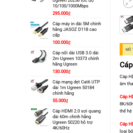
Ugreen 20256 tốc độ
10/100/1000Mbps
Giá
Giá
295.000
₫
gốc
hiện
Cáp máy in dài 5M chính
là:
tại
hãng JASOZ D118 cao
330.000₫.
là:
cấp
295.000₫.
Giá
Giá
100.000
₫
gốc
hiện
MÔ 
Cáp nối dài USB 3.0 dài
là:
tại
2m Ugreen 10373 chính
120.000₫.
là:
Cáp
hãng Ugreen
100.000₫.
130.000
₫
Cáp HD
Cáp mạng dẹt Cat6 UTP
âm tha
dài 1m Ugreen 50184
chính hãng
Cáp HD
55.000
₫
8K/60H
Cáp HDMI 2.0 sợi quang
thế hệ 
dài 60m chính hãng
Ugreen 50220 hỗ trợ
Cáp H
4K/60Hz
loại b