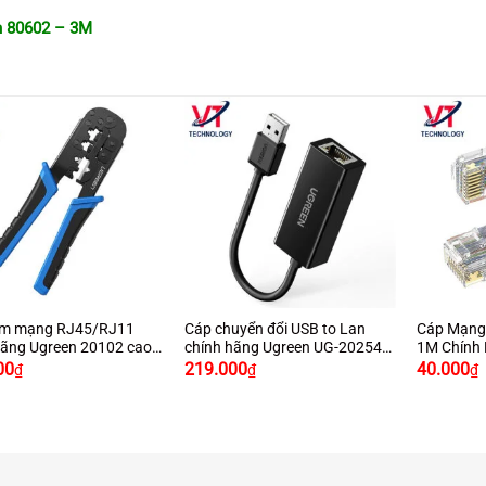
n 80602 – 3M
+
+
ấm mạng RJ45/RJ11
Cáp chuyển đổi USB to Lan
Cáp Mạng 
hãng Ugreen 20102 cao
chính hãng Ugreen UG-20254
1M Chính
u xanh đen
hỗ trợ Macbook, Windows
Cao Cấp
00
219.000
40.000
₫
₫
₫
10/100Mbps