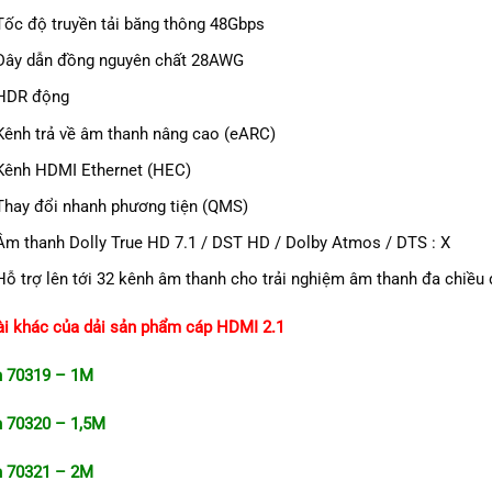
Tốc độ truyền tải băng thông 48Gbps
Dây dẫn đồng nguyên chất 28AWG
HDR động
Kênh trả về âm thanh nâng cao (eARC)
Kênh HDMI Ethernet (HEC)
Thay đổi nhanh phương tiện (QMS)
Âm thanh Dolly True HD 7.1 / DST HD / Dolby Atmos / DTS : X
Hỗ trợ lên tới 32 kênh âm thanh cho trải nghiệm âm thanh đa chiều
ài khác của dải sản phẩm cáp HDMI 2.1
n 70319 – 1M
 70320 – 1,5M
n 70321 – 2M