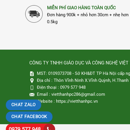
MIỄN PHÍ GIAO HÀNG TOÀN QUỐC
Đơn hàng 900k + nhỏ hơn 30cm + nhẹ hơn
0.5kg
CÔNG TY TNHH GIÁO DỤC VÀ CÔNG NGHỆ VIỆT
MST: 0109373708 - Sở KH&ĐT TP Hà Nội cấp ng
Địa chỉ :
Thôn Vĩnh Ninh X.Vĩnh Quỳnh, H.Thanh T
Điện thoại :
0979 577 948
Email :
vietthanhpc286@gmail.com
Website :
https://vietthanhpc.vn
CHAT ZALO
CHAT FACEBOOK
0979.577.948