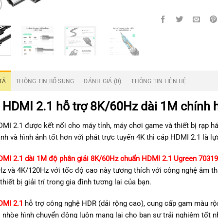
TẢ
THÔNG TIN BỔ SUNG
ĐÁNH GIÁ (0)
THÔNG TIN LIÊN HỆ
 HDMI 2.1 hỗ trợ 8K/60Hz dài 1M chính
MI 2.1 được kết nối cho máy tính, máy chơi game và thiết bị rạp há
nh và hình ảnh tốt hơn với phát trực tuyến 4K thì cáp HDMI 2.1 là l
MI 2.1 dài 1M độ phân giải 8K/60Hz chuẩn HDMI 2.1 Ugreen 70319
z và 4K/120Hz với tốc độ cao này tương thích với công nghệ âm tha
thiết bị giải trí trong gia đình tương lai của bạn.
DMI 2.1
hỗ trợ công nghệ HDR (dải rộng cao), cung cấp gam màu rộng
ỏ nhòe hình chuyển động luôn mang lại cho bạn sự trải nghiệm tốt n