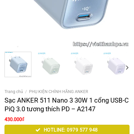
Trang chủ
/
PHỤ KIỆN CHÍNH HÃNG ANKER
Sạc ANKER 511 Nano 3 30W 1 cổng USB-C
PiQ 3.0 tương thích PD – A2147
Giá
Giá
₫
430.000
gốc
hiện
là:
tại
HOTLINE: 0979 577 948
500.000₫.
là: