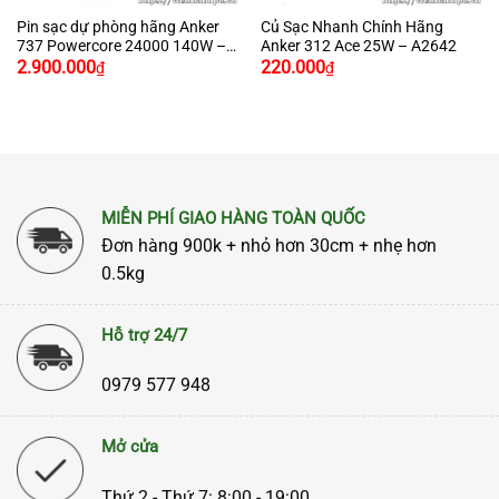
Pin sạc dự phòng hãng Anker
Củ Sạc Nhanh Chính Hãng
737 Powercore 24000 140W –
Anker 312 Ace 25W – A2642
Giá
Giá
Giá
Giá
A1289
2.900.000
220.000
₫
₫
gốc
hiện
gốc
hiện
là:
tại
là:
tại
4.250.000₫.
là:
260.000₫.
là:
2.900.000₫.
220.000₫.
MIỄN PHÍ GIAO HÀNG TOÀN QUỐC
Đơn hàng 900k + nhỏ hơn 30cm + nhẹ hơn
0.5kg
Hỗ trợ 24/7
0979 577 948
Mở cửa
Thứ 2 - Thứ 7: 8:00 - 19:00