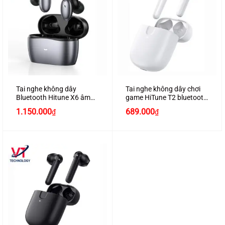
Tai nghe không dây
Tai nghe không dây chơi
Bluetooth Hitune X6 âm
game HiTune T2 bluetooth
thanh Hifi chống ồn chính
5.0, âm thanh 3D, 4 micrô
1.150.000
689.000
₫
₫
hãng Ugreen 90242 màu
loại bỏ tiếng ồn, chống
xám cao cấp
nước chính hãng Ugreen
80652 màu trắng cao cấp