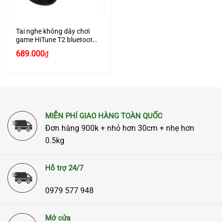
Tai nghe không dây chơi
game HiTune T2 bluetooth
5.0, âm thanh 3D, 4 micrô
689.000
₫
loại bỏ tiếng ồn, chống
nước chính hãng Ugreen
80653 màu đen cao cấp
MIỄN PHÍ GIAO HÀNG TOÀN QUỐC
Đơn hàng 900k + nhỏ hơn 30cm + nhẹ hơn
0.5kg
Hỗ trợ 24/7
0979 577 948
Mở cửa