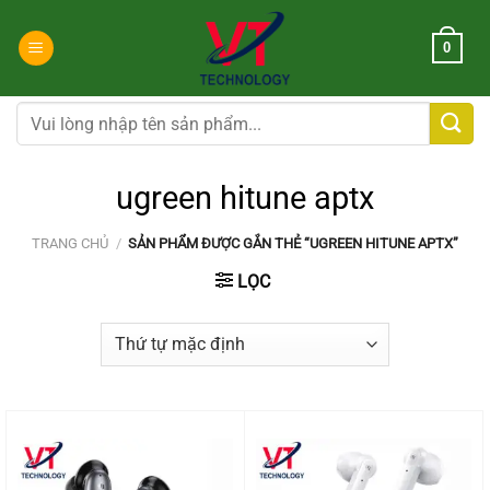
Chuyển
đến
0
nội
dung
Tìm
kiếm:
ugreen hitune aptx
TRANG CHỦ
/
SẢN PHẨM ĐƯỢC GẮN THẺ “UGREEN HITUNE APTX”
LỌC