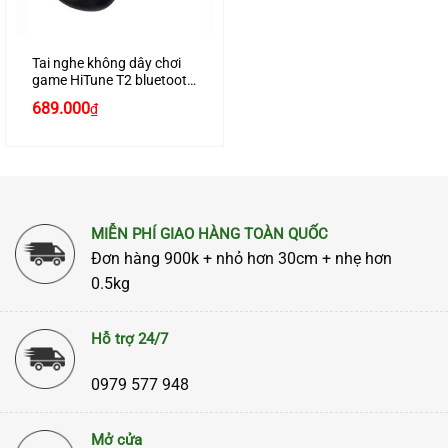
Tai nghe không dây chơi
game HiTune T2 bluetooth
5.0, âm thanh 3D, 4 micrô
689.000
₫
loại bỏ tiếng ồn, chống
nước chính hãng Ugreen
80653 màu đen cao cấp
MIỄN PHÍ GIAO HÀNG TOÀN QUỐC
Đơn hàng 900k + nhỏ hơn 30cm + nhẹ hơn
0.5kg
Hỗ trợ 24/7
0979 577 948
Mở cửa