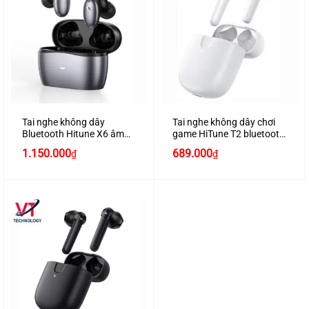
Tai nghe không dây
Tai nghe không dây chơi
Bluetooth Hitune X6 âm
game HiTune T2 bluetooth
thanh Hifi chống ồn chính
5.0, âm thanh 3D, 4 micrô
1.150.000
689.000
₫
₫
hãng Ugreen 90242 màu
loại bỏ tiếng ồn, chống
xám cao cấp
nước chính hãng Ugreen
80652 màu trắng cao cấp