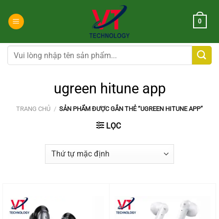
Chuyển
đến
0
nội
dung
Tìm
kiếm:
ugreen hitune app
TRANG CHỦ
/
SẢN PHẨM ĐƯỢC GẮN THẺ “UGREEN HITUNE APP”
LỌC