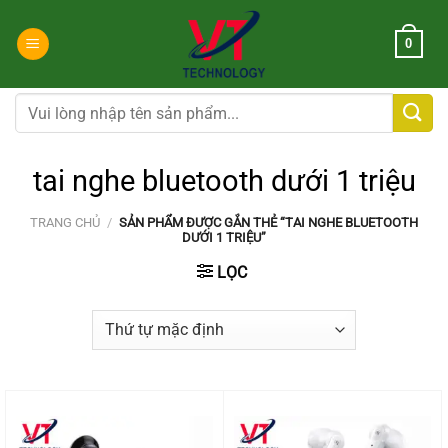
Chuyển
đến
0
nội
dung
Tìm
kiếm:
tai nghe bluetooth dưới 1 triệu
TRANG CHỦ
/
SẢN PHẨM ĐƯỢC GẮN THẺ “TAI NGHE BLUETOOTH
DƯỚI 1 TRIỆU”
LỌC