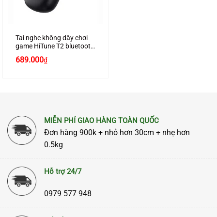
Tai nghe không dây chơi
game HiTune T2 bluetooth
5.0, âm thanh 3D, 4 micrô
689.000
₫
loại bỏ tiếng ồn, chống
nước chính hãng Ugreen
80653 màu đen cao cấp
MIỄN PHÍ GIAO HÀNG TOÀN QUỐC
Đơn hàng 900k + nhỏ hơn 30cm + nhẹ hơn
0.5kg
Hỗ trợ 24/7
0979 577 948