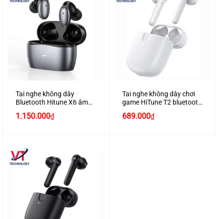
Tai nghe không dây
Tai nghe không dây chơi
Bluetooth Hitune X6 âm
game HiTune T2 bluetooth
thanh Hifi chống ồn chính
5.0, âm thanh 3D, 4 micrô
1.150.000
689.000
₫
₫
hãng Ugreen 90242 màu
loại bỏ tiếng ồn, chống
xám cao cấp
nước chính hãng Ugreen
80652 màu trắng cao cấp